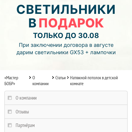
04
01
16
СВЕТИЛЬНИКИ
В
ПОДАРОК
дней
часов
мин.
Подробнее об акции >>
ТОЛЬКО ДО 30.08
Монтаж двухуровнего потолка
При заключении договора в августе
с фотопечатью и подсветкой (смотреть видео)
дарим светильники GX53 + лампочки
«Мастер
О
Статьи
Натяжной потолок в детской
БОБР»
компании
комнате
О компании
Отзывы
Партнёрам