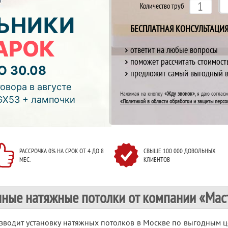
Количество труб
ЬНИКИ
БЕСПЛАТНАЯ КОНСУЛЬТАЦИ
АРОК
ответит на любые вопросы
поможет рассчитать стоимост
О 30.08
предложит самый выгодный 
отреть видео)
овора в августе
Нажимая на кнопку
«Жду звонок»
, я даю соглас
GX53 + лампочки
«Политикой в области обработки и защиты персо
РАССРОЧКА 0% НА СРОК ОТ 4 ДО 8
СВЫШЕ 100 000 ДОВОЛЬНЫХ
МЕС.
КЛИЕНТОВ
нные натяжные потолки от компании «Мас
водит установку натяжных потолков в Москве по выгодным 