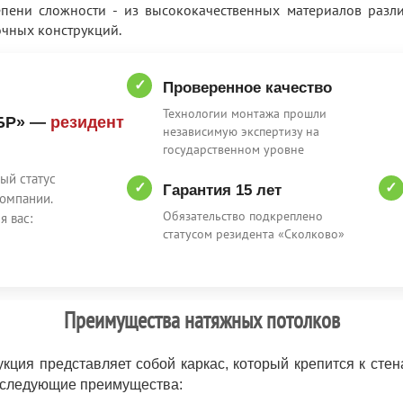
пени сложности - из высококачественных материалов раз
очных конструкций.
✓
Проверенное качество
Технологии монтажа прошли
БР» —
резидент
независимую экспертизу на
государственном уровне
ый статус
✓
✓
Гарантия 15 лет
омпании.
Обязательство подкреплено
я вас:
статусом резидента «Сколково»
Преимущества натяжных потолков
кция представляет собой каркас, который крепится к сте
т следующие преимущества: