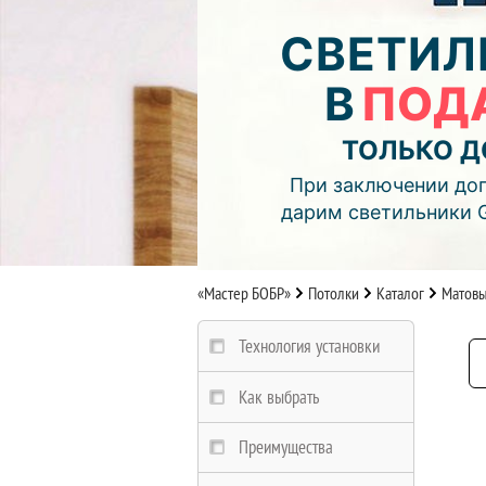
03
10
56
СВЕТИЛ
дней
часов
мин.
В
ПОД
Подробнее об акции >>
Монтаж двухуровнего потолка
ТОЛЬКО Д
с фотопечатью и подсветкой (см
При заключении дог
дарим светильники 
«Мастер БОБР»
Потолки
Каталог
Матов
Технология установки
Как выбрать
Преимущества