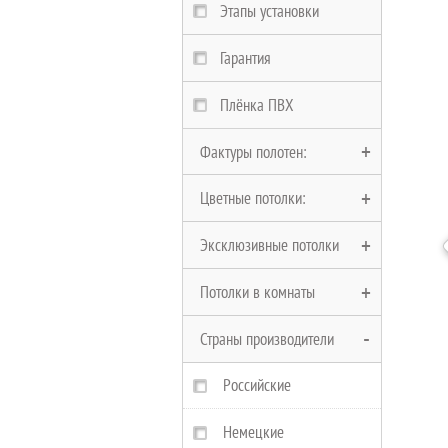
Этапы установки
Гарантия
Плёнка ПВХ
Фактуры полотен:
Цветные потолки:
Глянцевые полотна
Эксклюзивные потолки
Матовые полотна
Черные потолки
Потолки в комнаты
Сатиновые полотна
Белые потолки
Многоуровневые
Страны производители
Замшевые полотна
Красные потолки
Двухуровневые
В Ванную
Фактурные полотна
Бежевые потолки
Криволинейные
На кухню
Российские
Тканевые
Коричневые потолки
Парящие
В спальню
Немецкие