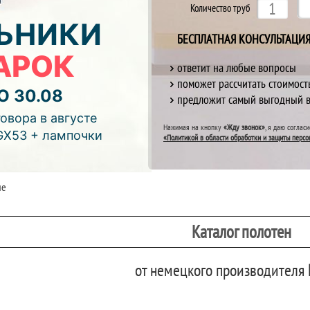
Количество труб
ЬНИКИ
БЕСПЛАТНАЯ КОНСУЛЬТАЦИ
АРОК
ответит на любые вопросы
поможет рассчитать стоимост
О 30.08
предложит самый выгодный 
отреть видео)
овора в августе
Нажимая на кнопку
«Жду звонок»
, я даю соглас
GX53 + лампочки
«Политикой в области обработки и защиты персо
ые
Каталог полотен
от немецкого производителя