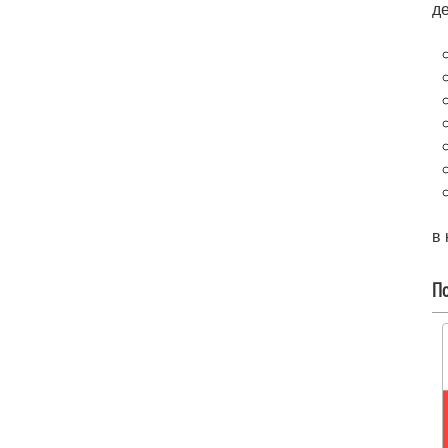
д
в
По