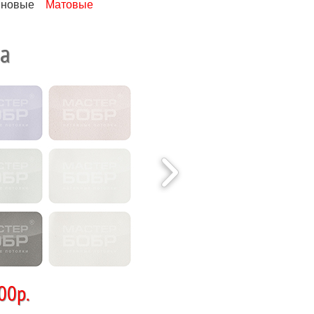
иновые
Матовые
а
00р.