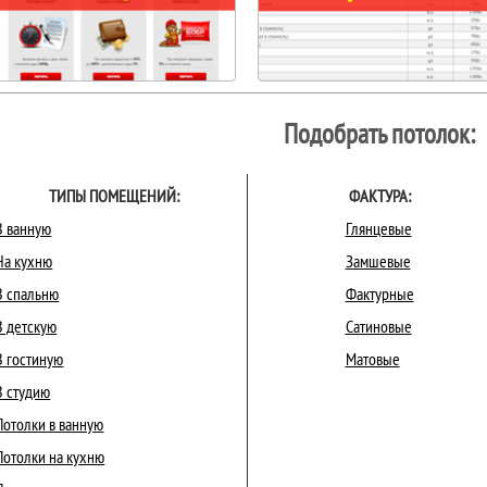
Подобрать потолок:
ТИПЫ ПОМЕЩЕНИЙ:
ФАКТУРА:
В ванную
Глянцевые
На кухню
Замшевые
В спальню
Фактурные
В детскую
Сатиновые
В гостиную
Матовые
В студию
Потолки в ванную
Потолки на кухню