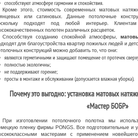
способствуют атмосфере гармонии и спокойствия.
Кроме этого, стоимость современных матовых натяж
лянцевых или сатиновых. Данные потолочные констру
оскольку подходят под любой интерьер. Клиентам
ысококачественных полотен различных расцветок.
Способствуя созданию спокойной атмосферы,
матов
одходят для благоустройства квартир пожилых людей и детс
толочных конструкций можно добавить то, что они:
являются герметичными и защищают помещение от протечек сверх
полностью экологичны;
не поддерживают горение;
просты в монтаже и обслуживании (допускается влажная уборка).
Почему это выгодно: установка матовых натя
«Мастер БОБР»
При изготовлении потолочного полотна мы использ
емецкую пленку фирмы PONGS. Все подготовительные и 
ысококлассными мастерами с применением новейшего