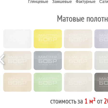
Глянцевые
Замшевые
Фактурные
Сат
Матовые полотн
<
стоимость за
1 м²
от
2