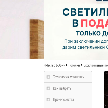
04
04
10
СВЕТИЛ
дней
часов
мин.
В
ПОД
Подробнее об акции >>
Монтаж двухуровнего потолка
ТОЛЬКО Д
с фотопечатью и подсветкой (см
При заключении дог
дарим светильники 
«Мастер БОБР»
Потолки
Эксклюзивные по
Технология установки
Как выбрать
Преимущества