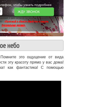
елефон, чтобы узнать подробнее
ЖДУ ЗВОНОК
звонок»
, я даю согласие на обработку персональных
ии с
«Политикой в области обработки и защиты
персональных данных».
ое небо
? Помните это ощущение от вида
ти эту красоту прямо у вас дома!
чат как фантастика! С помощью