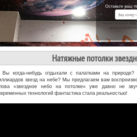
Оставьте ваш т
Нажимая на кнопку
«Жду 
данных в соответств
Натяжные потолки звездн
Вы когда-нибудь отдыхали с палатками на природе
иллиардов звезд на небе? Мы предлагаем вам воспроизвес
лова «звездное небо на потолке» уже давно не зву
овременных технологий фантастика стала реальностью!