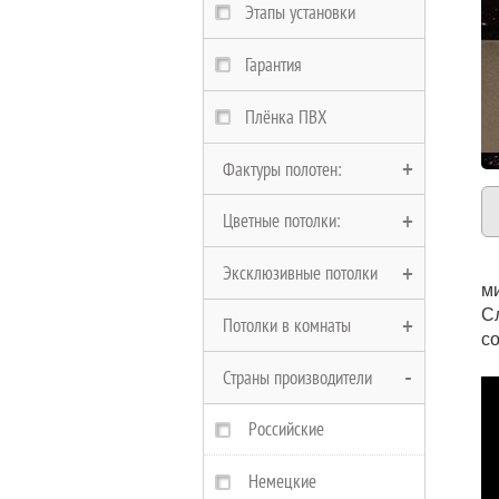
Этапы установки
Гарантия
Плёнка ПВХ
Фактуры полотен:
Цветные потолки:
Глянцевые полотна
Эксклюзивные потолки
Матовые полотна
Черные потолки
м
С
Потолки в комнаты
Сатиновые полотна
Белые потолки
Многоуровневые
с
Страны производители
Замшевые полотна
Красные потолки
Двухуровневые
В Ванную
Фактурные полотна
Бежевые потолки
Криволинейные
На кухню
Российские
Тканевые
Коричневые потолки
Парящие
В спальню
Немецкие