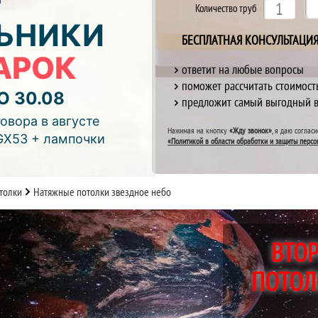
Количество труб
ЬНИКИ
БЕСПЛАТНАЯ КОНСУЛЬТАЦИ
АРОК
ответит на любые вопросы
поможет рассчитать стоимост
О 30.08
предложит самый выгодный 
отреть видео)
овора в августе
Нажимая на кнопку
«Жду звонок»
, я даю соглас
GX53 + лампочки
«Политикой в области обработки и защиты персо
толки
Натяжные потолки звездное небо
ВТОР
ПОТОЛ