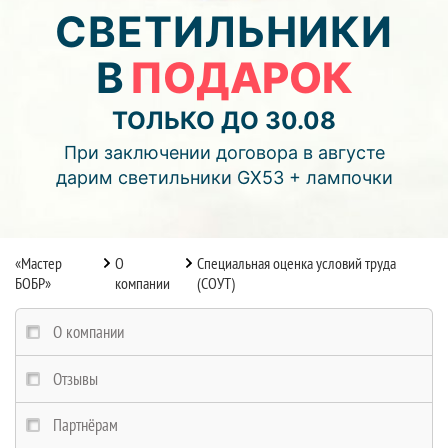
05
16
54
СВЕТИЛЬНИКИ
В
ПОДАРОК
дней
часов
мин.
Подробнее об акции >>
ТОЛЬКО ДО 30.08
Монтаж двухуровнего потолка
При заключении договора в августе
с фотопечатью и подсветкой (смотреть видео)
дарим светильники GX53 + лампочки
«Мастер
О
Специальная оценка условий труда
БОБР»
компании
(СОУТ)
О компании
Отзывы
Партнёрам