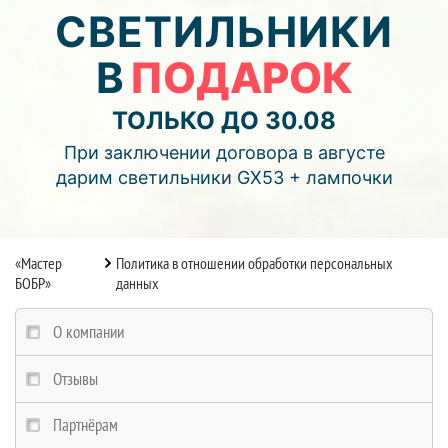
03
13
37
СВЕТИЛЬНИКИ
В
ПОДАРОК
дней
часов
мин.
Подробнее об акции >>
ТОЛЬКО ДО 30.08
Монтаж двухуровнего потолка
При заключении договора в августе
с фотопечатью и подсветкой (смотреть видео)
дарим светильники GX53 + лампочки
«Мастер
Политика в отношении обработки персональных
БОБР»
данных
О компании
Отзывы
Партнёрам