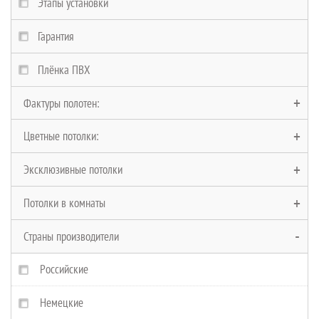
Этапы установки
Гарантия
Плёнка ПВХ
Фактуры полотен:
Цветные потолки:
Глянцевые полотна
Эксклюзивные потолки
Матовые полотна
Черные потолки
Потолки в комнаты
Сатиновые полотна
Белые потолки
Многоуровневые
Страны производители
Замшевые полотна
Красные потолки
Двухуровневые
В Ванную
Фактурные полотна
Бежевые потолки
Криволинейные
На кухню
Российские
Тканевые
Коричневые потолки
Парящие
В спальню
Немецкие