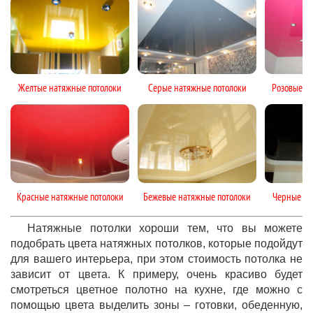
Желтые натяжные потолоки
Серые натяжные потолоки
Розовые н
Красные натяжные потолоки
Бежевые натяжные потолоки
Черные на
Натяжные потолки хороши тем, что вы можете
подобрать цвета натяжных потолков, которые подойдут
для вашего интерьера, при этом стоимость потолка не
зависит от цвета. К примеру, очень красиво будет
смотреться цветное полотно на кухне, где можно с
помощью цвета выделить зоны – готовки, обеденную,