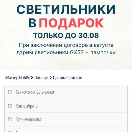
03
15
41
СВЕТИЛЬНИКИ
В
ПОДАРОК
дней
часов
мин.
Подробнее об акции >>
ТОЛЬКО ДО 30.08
Монтаж двухуровнего потолка
При заключении договора в августе
с фотопечатью и подсветкой (смотреть видео)
дарим светильники GX53 + лампочки
«Мастер БОБР»
Потолки
Цветные потолки
Технология установки
Как выбрать
Преимущества