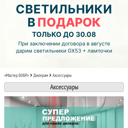
00
00
00
СВЕТИЛЬНИКИ
В
ПОДАРОК
дней
часов
мин.
Подробнее об акции >>
ТОЛЬКО ДО 30.08
Монтаж двухуровнего потолка
При заключении договора в августе
с фотопечатью и подсветкой (смотреть видео)
дарим светильники GX53 + лампочки
«Мастер БОБР»
Дилерам
Аксессуары
Аксессуары