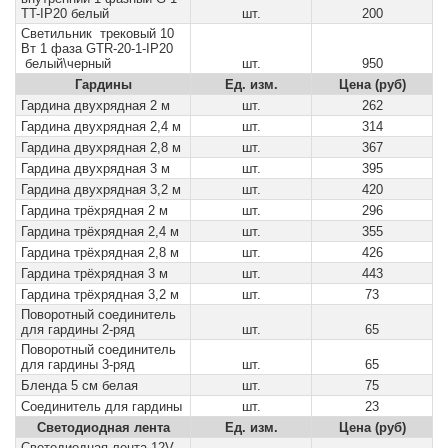
TT-IP20 белый
шт.
200
Светильник трековый 10
Вт 1 фаза GTR-20-1-IP20
белый\черный
шт.
950
Гардины
Ед. изм.
Цена (руб)
Гардина двухрядная 2 м
шт.
262
Гардина двухрядная 2,4 м
шт.
314
Гардина двухрядная 2,8 м
шт.
367
Гардина двухрядная 3 м
шт.
395
Гардина двухрядная 3,2 м
шт.
420
Гардина трёхрядная 2 м
шт.
296
Гардина трёхрядная 2,4 м
шт.
355
Гардина трёхрядная 2,8 м
шт.
426
Гардина трёхрядная 3 м
шт.
443
Гардина трёхрядная 3,2 м
шт.
73
Поворотный соединитель
для гардины 2-ряд
шт.
65
Поворотный соединитель
для гардины 3-ряд
шт.
65
Бленда 5 см белая
шт.
75
Соединитель для гардины
шт.
23
Светодиодная лента
Ед. изм.
Цена (руб)
Светодиодная лента 12V