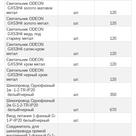
Светильник ODEON
GX53H4 золото матовое
метал
шт.
120
Светильник ODEON
GX53H4 золото метал
шт.
120
Светильник ODEON
GX53H4 медь под
старину метал
шт.
120
Светильник ODEON
GX53H4 сатин-хром
метал
шт.
120
Светильник ODEON
GX53H4 хром метал
шт.
120
Светильник ODEON
GX53H4 черный хром
метал
шт.
120
Шинопровод Однофазный
1м -1-2-TR-IP20
белый\черный
шт.
350
Шинопровод Однофазный
2м G-1-2-TR-IP20
белый\черный
шт.
670
Ввод питания 1-фазный G-
1-P-IP20 белый\черный
шт.
Соединитель для
шинопровода прямой
внутренний 1-фазный G-1-