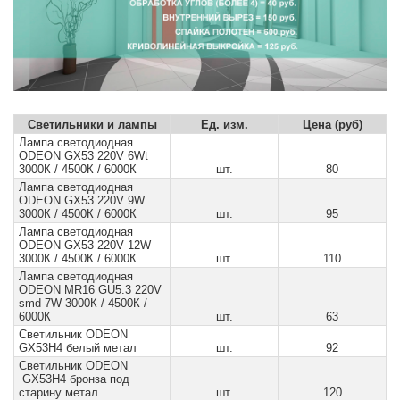
Светильники и лампы
Ед. изм.
Цена (руб)
Лампа светодиодная
ODEON GX53 220V 6Wt
3000К / 4500К / 6000К
шт.
80
Лампа светодиодная
ODEON GX53 220V 9W
3000К / 4500К / 6000К
шт.
95
Лампа светодиодная
ODEON GX53 220V 12W
3000К / 4500К / 6000К
шт.
110
Лампа светодиодная
ODEON MR16 GU5.3 220V
smd 7W 3000К / 4500К /
6000К
шт.
63
Светильник ODEON
GX53H4 белый метал
шт.
92
Светильник ODEON
GX53H4 бронза под
старину метал
шт.
120