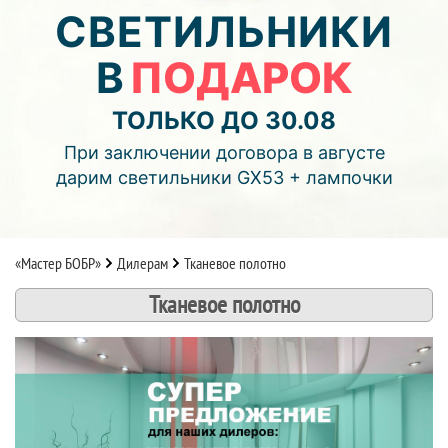
00
00
00
СВЕТИЛЬНИКИ
В
ПОДАРОК
дней
часов
мин.
Подробнее об акции >>
ТОЛЬКО ДО 30.08
Монтаж двухуровнего потолка
При заключении договора в августе
с фотопечатью и подсветкой (смотреть видео)
дарим светильники GX53 + лампочки
«Мастер БОБР»
Дилерам
Тканевое полотно
Тканевое полотно