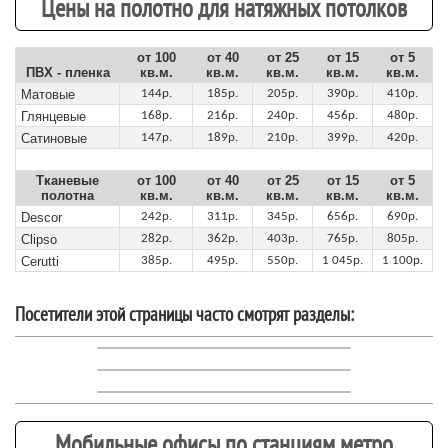
Цены на полотно для натяжных потолков
от 100
от 40
от 25
от 15
от 5
ПВХ - пленка
кв.м.
кв.м.
кв.м.
кв.м.
кв.м.
Матовые
144р.
185р.
205р.
390р.
410р.
Глянцевые
168р.
216р.
240р.
456р.
480р.
Сатиновые
147р.
189р.
210р.
399р.
420р.
Тканевые
от 100
от 40
от 25
от 15
от 5
полотна
кв.м.
кв.м.
кв.м.
кв.м.
кв.м.
Descor
242р.
311р.
345р.
656р.
690р.
Clipso
282р.
362р.
403р.
765р.
805р.
Cerutti
385р.
495р.
550р.
1 045р.
1 100р.
Посетители этой страницы часто смотрят разделы:
Мобильные офисы по станциям метро