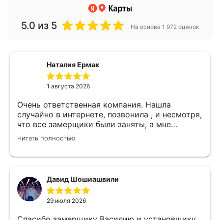
5.0
из 5
На основе 1 972 оценок
Наталия Ермак
1 августа 2026
Очень ответственная компания. Нашла
случайно в интернете, позвонила , и несмотря,
что все замерщики были заняты, а мне
улетать, очень оперативно помогли. Был
Читать полностью
замерщик Денис, потрясающий парень, все
подробно объяснил, много сложностей после
установки мебели. В итоге все обсудили и
заключили договор! Спасибо !
Давид Шошиашвили
29 июля 2026
Спасибо замерщику Василию и установщику