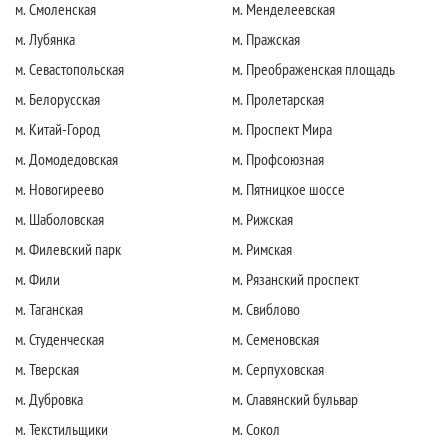
м. Смоленская
м. Менделеевская
м. Лубянка
м. Пражская
м. Севастопольская
м. Преображенская площадь
м. Белорусская
м. Пролетарская
м. Китай-Город
м. Проспект Мира
м. Домодедовская
м. Профсоюзная
м. Новогиреево
м. Пятницкое шоссе
м. Шаболовская
м. Рижская
м. Филевский парк
м. Римская
м. Фили
м. Рязанский проспект
м. Таганская
м. Свиблово
м. Студенческая
м. Семеновская
м. Тверская
м. Серпуховская
м. Дубровка
м. Славянский бульвар
м. Текстильщики
м. Сокол