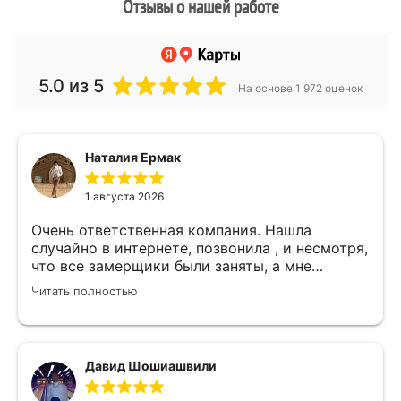
Отзывы о нашей работе
5.0
из 5
На основе 1 972 оценок
Наталия Ермак
1 августа 2026
Очень ответственная компания. Нашла
случайно в интернете, позвонила , и несмотря,
что все замерщики были заняты, а мне
улетать, очень оперативно помогли. Был
Читать полностью
замерщик Денис, потрясающий парень, все
подробно объяснил, много сложностей после
установки мебели. В итоге все обсудили и
заключили договор! Спасибо !
Давид Шошиашвили