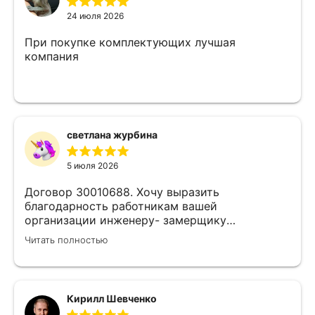
24 июля 2026
При покупке комплектующих лучшая
компания
светлана журбина
5 июля 2026
Договор 30010688. Хочу выразить
благодарность работникам вашей
организации инженеру- замерщику
Кулабухову Николаю,и мастеру монтажа Илье
Читать полностью
.Спасибо за проделанную работу и
предоставленную скидку,после подписания
договора назначили дату ,приехал Илья (
мастер своего дела)
Кирилл Шевченко
быстро,качественно,профессионально сделал