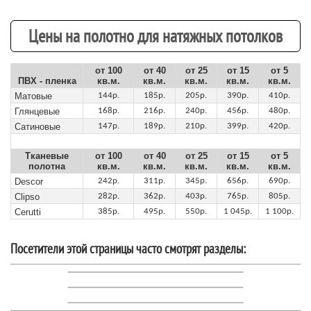
Цены на полотно для натяжных потолков
от 100
от 40
от 25
от 15
от 5
ПВХ - пленка
кв.м.
кв.м.
кв.м.
кв.м.
кв.м.
Матовые
144р.
185р.
205р.
390р.
410р.
Глянцевые
168р.
216р.
240р.
456р.
480р.
Сатиновые
147р.
189р.
210р.
399р.
420р.
Тканевые
от 100
от 40
от 25
от 15
от 5
полотна
кв.м.
кв.м.
кв.м.
кв.м.
кв.м.
Descor
242р.
311р.
345р.
656р.
690р.
Clipso
282р.
362р.
403р.
765р.
805р.
Cerutti
385р.
495р.
550р.
1 045р.
1 100р.
Посетители этой страницы часто смотрят разделы: