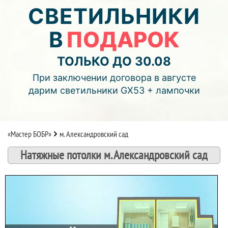
04
07
48
СВЕТИЛЬНИКИ
В
ПОДАРОК
дней
часов
мин.
Подробнее об акции >>
ТОЛЬКО ДО 30.08
Монтаж двухуровнего потолка
При заключении договора в августе
с фотопечатью и подсветкой (смотреть видео)
дарим светильники GX53 + лампочки
«Мастер БОБР»
м. Александровский сад
Натяжные потолки м. Александровский сад