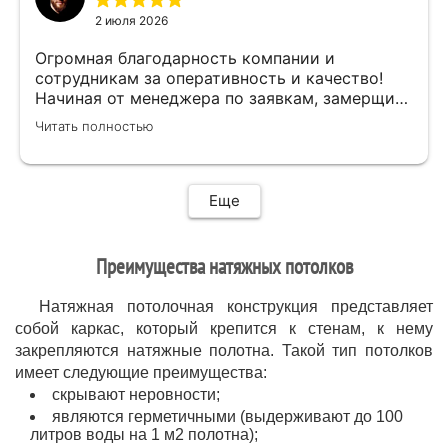
свою работу,убрал за собой ,что очень
2 июля 2026
приятно.Мне все понравилось .Хорошая
работа .
Огромная благодарность компании и
сотрудникам за оперативность и качество!
Начиная от менеджера по заявкам, замерщика
и установщиков. Объяснили про полотно и
Читать полностью
системы монтажа, дали выбор, сделали
качественно.
Еще
Преимущества натяжных потолков
Натяжная потолочная конструкция представляет
собой каркас, который крепится к стенам, к нему
закрепляются натяжные полотна. Такой тип потолков
имеет следующие преимущества:
скрывают неровности;
являются герметичными (выдерживают до 100
литров воды на 1 м2 полотна);