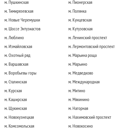
м. Пушкинская
м. Пионерская
м. Тимирязевская
м. Полянка
м. Новые Черемушки
м. Кунцевская
м. Шоссе Энтузиастов
м. Кутузовская
м. Люблино
м. Ленинский проспект
м. Измайловская
м. Лермонтовский проспект
м. Охотный ряд
м. Марьина роща
м. Варшавская
м. Марьино
м. Воробьевы горы
м. Медведково
м. Сталинская
м. Международная
м. Курская
м. Митино
м. Каширская
м. Мякинино
м. Щукинская
м. Нагорная
м. Новокузнецкая
м. Нахимовский проспект
м. Комсомольская
м. Новокосино