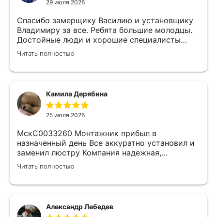
29 июля 2026
Спасибо замерщику Василию и установщику
Владимиру за все. Ребята большие молодцы.
Достойные люди и хорошие специалисты
своего дела. Молодцы просто, нет слов.
Читать полностью
Камила Дерябина
25 июля 2026
МскС0033260 Монтажник прибыл в
назначенный день Все аккуратно установил и
заменил люстру Компания надежная,
изначально был заключен договор с
Читать полностью
замерщиком Делают приятные скидки Не
жалеем что обратились к ним)
Александр Лебедев