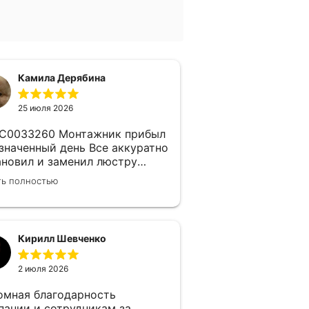
Камила Дерябина
25 июля 2026
260 Монтажник прибыл
азначенный день Все аккуратно
ановил и заменил люстру
пания надежная, изначально
ть полностью
 заключен договор с
ерщиком Делают приятные
дки Не жалеем что обратились
м)
Кирилл Шевченко
2 июля 2026
омная благодарность
пании и сотрудникам за