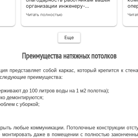
организации инженеру-
опе
замерщику Кулабухову Николаю,и
Нач
Читать полностью
Чита
мастеру монтажа Илье .Спасибо
зая
за проделанную работу и
уст
предоставленную скидку,после
пол
подписания договора назначили
выб
Еще
дату ,приехал Илья ( мастер
своего дела)
Преимущества натяжных потолков
быстро,качественно,профессионально
сделал свою работу,убрал за
собой ,что очень приятно.Мне все
ция представляет собой каркас, который крепится к стен
понравилось .Хорошая работа .
т следующие преимущества:
рживают до 100 литров воды на 1 м2 полотна);
гко демонтируются;
облем с уборкой;
рыть любые коммуникации. Потолочные конструкции отступ
 монтировать даже в помещении с полностью законченны