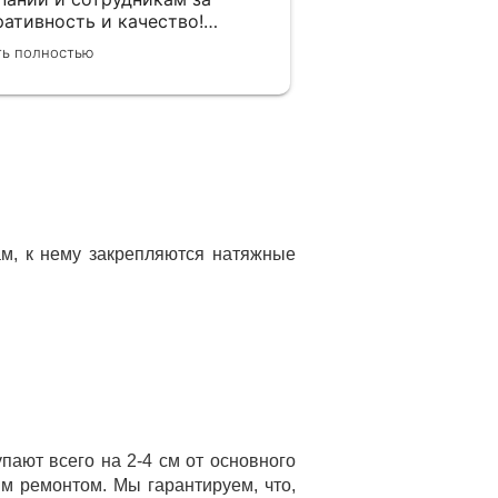
ративность и качество!
иная от менеджера по
ть полностью
вкам, замерщика и
ановщиков. Объяснили про
отно и системы монтажа, дали
ор, сделали качественно.
ам, к нему закрепляются натяжные
ают всего на 2-4 см от основного
м ремонтом. Мы гарантируем, что,