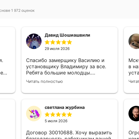
снове 1 972 оценок
Давид Шошиашвили
29 июля 2026
я.
Спасибо замерщику Василию и
МскС0033
установщику Владимиру за все.
в н
се
Ребята большие молодцы.
уст
е
Достойные люди и хорошие
Ком
Читать полностью
Чита
специалисты своего дела.
был
,
Молодцы просто, нет слов.
зам
ски
к ни
светлана журбина
и
5 июля 2026
Договор 30010688. Хочу выразить
Огр
благодарность работникам вашей
ком