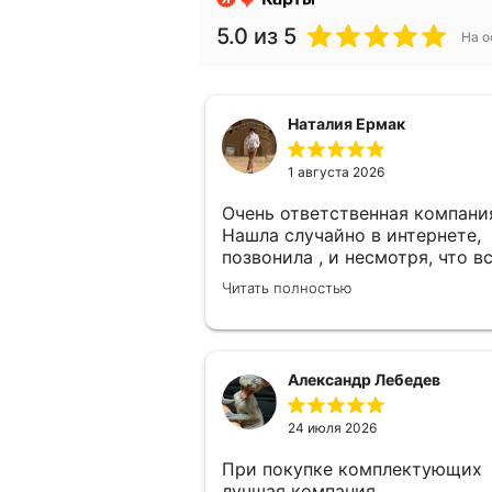
5.0
из 5
На о
Наталия Ермак
1 августа 2026
Очень ответственная компани
Нашла случайно в интернете,
позвонила , и несмотря, что в
замерщики были заняты, а мн
Читать полностью
улетать, очень оперативно
помогли. Был замерщик Денис
потрясающий парень, все
подробно объяснил, много
Александр Лебедев
сложностей после установки
мебели. В итоге все обсудили 
24 июля 2026
заключили договор! Спасибо !
При покупке комплектующих
лучшая компания