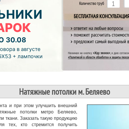
Количество труб
ЬНИКИ
БЕСПЛАТНАЯ КОНСУЛЬТАЦИ
АРОК
ответит на любые вопросы
поможет рассчитать стоимост
О 30.08
предложит самый выгодный 
отреть видео)
овора в августе
Нажимая на кнопку
«Жду звонок»
, я даю соглас
GX53 + лампочки
«Политикой в области обработки и защиты персо
Натяжные потолки м. Беляево
онта и при этом улучшить внешний
тяжные потолки метро Беляево,
и ткани. Заказать такую продукцию
я тех, кто стремится получить