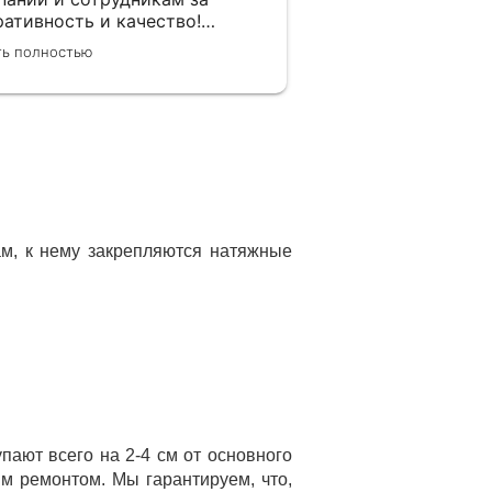
ративность и качество!
иная от менеджера по
ть полностью
вкам, замерщика и
ановщиков. Объяснили про
отно и системы монтажа, дали
ор, сделали качественно.
ам, к нему закрепляются натяжные
ают всего на 2-4 см от основного
м ремонтом. Мы гарантируем, что,