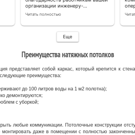
организации инженеру-
опе
замерщику Кулабухову Николаю,и
Нач
Читать полностью
Чита
мастеру монтажа Илье .Спасибо
зая
за проделанную работу и
уст
предоставленную скидку,после
пол
подписания договора назначили
выб
Еще
дату ,приехал Илья ( мастер
своего дела)
Преимущества натяжных потолков
быстро,качественно,профессионально
сделал свою работу,убрал за
собой ,что очень приятно.Мне все
ция представляет собой каркас, который крепится к стен
понравилось .Хорошая работа .
т следующие преимущества:
рживают до 100 литров воды на 1 м2 полотна);
гко демонтируются;
облем с уборкой;
рыть любые коммуникации. Потолочные конструкции отступ
 монтировать даже в помещении с полностью законченны