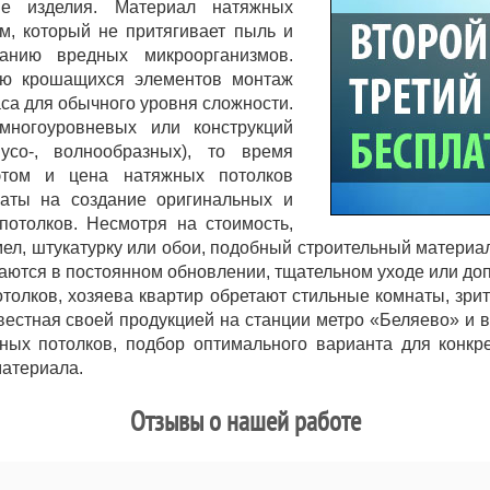
ые изделия. Материал натяжных
м, который не притягивает пыль и
ванию вредных микроорганизмов.
вию крошащихся элементов монтаж
аса для обычного уровня сложности.
многоуровневых или конструкций
усо-, волнообразных), то время
 этом и цена натяжных потолков
раты на создание оригинальных и
отолков. Несмотря на стоимость,
ел, штукатурку или обои, подобный строительный материал
даются в постоянном обновлении, тщательном уходе или до
олков, хозяева квартир обретают стильные комнаты, зрит
естная своей продукцией на станции метро «Беляево» и 
ных потолков, подбор оптимального варианта для конкр
материала.
Отзывы о нашей работе