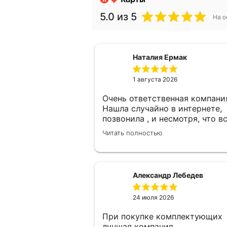
5.0
из 5
На о
Наталия Ермак
1 августа 2026
Очень ответственная компани
Нашла случайно в интернете,
позвонила , и несмотря, что в
замерщики были заняты, а мн
Читать полностью
улетать, очень оперативно
помогли. Был замерщик Денис
потрясающий парень, все
подробно объяснил, много
Александр Лебедев
сложностей после установки
мебели. В итоге все обсудили 
24 июля 2026
заключили договор! Спасибо !
При покупке комплектующих
лучшая компания