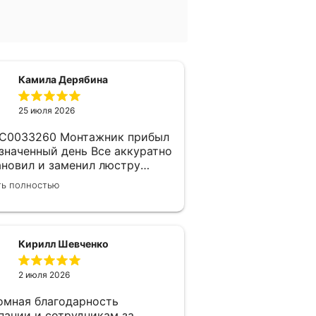
Камила Дерябина
25 июля 2026
260 Монтажник прибыл
азначенный день Все аккуратно
ановил и заменил люстру
пания надежная, изначально
ть полностью
 заключен договор с
ерщиком Делают приятные
дки Не жалеем что обратились
м)
Кирилл Шевченко
2 июля 2026
омная благодарность
пании и сотрудникам за