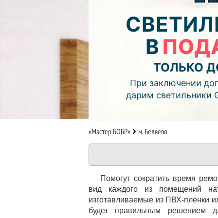
04
14
59
СВЕТИЛ
дней
часов
мин.
В
ПОД
Подробнее об акции >>
Монтаж двухуровнего потолка
ТОЛЬКО Д
с фотопечатью и подсветкой (см
При заключении дог
дарим светильники 
«Мастер БОБР»
м. Беляево
Помогут сократить время рем
вид каждого из помещений на
изготавливаемые из ПВХ-пленки ил
будет правильным решением дл