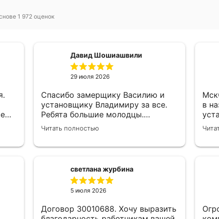
снове 1 972 оценок
Давид Шошиашвили
29 июля 2026
я.
Спасибо замерщику Василию и
МскС0033
установщику Владимиру за все.
в н
се
Ребята большие молодцы.
уст
е
Достойные люди и хорошие
Ком
Читать полностью
Чита
специалисты своего дела.
был
,
Молодцы просто, нет слов.
зам
ски
к ни
светлана журбина
и
5 июля 2026
Договор 30010688. Хочу выразить
Огр
благодарность работникам вашей
ком