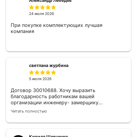
Александр Лебедев
24 июля 2026
При покупке комплектующих лучшая
компания
светлана журбина
5 июля 2026
Договор 30010688. Хочу выразить
благодарность работникам вашей
организации инженеру- замерщику
Кулабухову Николаю,и мастеру монтажа Илье
Читать полностью
.Спасибо за проделанную работу и
предоставленную скидку,после подписания
договора назначили дату ,приехал Илья (
мастер своего дела)
Кирилл Шевченко