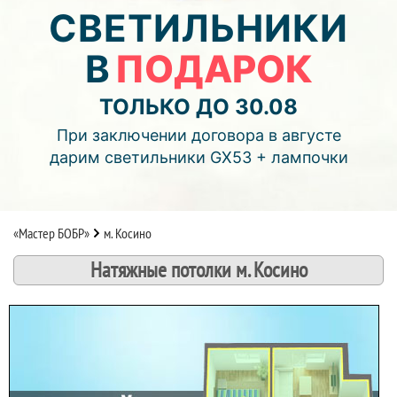
04
22
33
СВЕТИЛЬНИКИ
В
ПОДАРОК
дней
часов
мин.
Подробнее об акции >>
ТОЛЬКО ДО 30.08
Монтаж двухуровнего потолка
При заключении договора в августе
с фотопечатью и подсветкой (смотреть видео)
дарим светильники GX53 + лампочки
«Мастер БОБР»
м. Косино
Натяжные потолки м. Косино