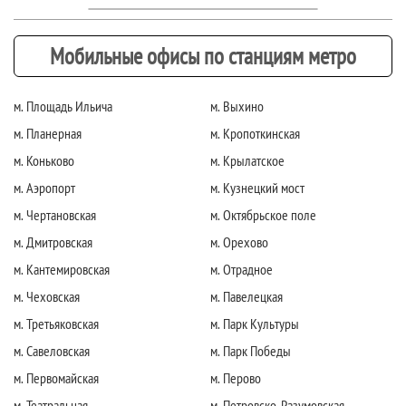
Мобильные офисы по станциям метро
м. Площадь Ильича
м. Выхино
м. Планерная
м. Кропоткинская
м. Коньково
м. Крылатское
м. Аэропорт
м. Кузнецкий мост
м. Чертановская
м. Октябрьское поле
м. Дмитровская
м. Орехово
м. Кантемировская
м. Отрадное
м. Чеховская
м. Павелецкая
м. Третьяковская
м. Парк Культуры
м. Савеловская
м. Парк Победы
м. Первомайская
м. Перово
м. Театральная
м. Петровско-Разумовская