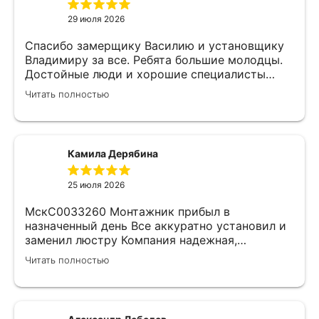
29 июля 2026
Спасибо замерщику Василию и установщику
Владимиру за все. Ребята большие молодцы.
Достойные люди и хорошие специалисты
своего дела. Молодцы просто, нет слов.
Читать полностью
Камила Дерябина
25 июля 2026
МскС0033260 Монтажник прибыл в
назначенный день Все аккуратно установил и
заменил люстру Компания надежная,
изначально был заключен договор с
Читать полностью
замерщиком Делают приятные скидки Не
жалеем что обратились к ним)