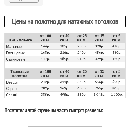
Цены на полотно для натяжных потолков
от 100
от 40
от 25
от 15
от 5
ПВХ - пленка
кв.м.
кв.м.
кв.м.
кв.м.
кв.м.
Матовые
144р.
185р.
205р.
390р.
410р.
Глянцевые
168р.
216р.
240р.
456р.
480р.
Сатиновые
147р.
189р.
210р.
399р.
420р.
Тканевые
от 100
от 40
от 25
от 15
от 5
полотна
кв.м.
кв.м.
кв.м.
кв.м.
кв.м.
Descor
242р.
311р.
345р.
656р.
690р.
Clipso
282р.
362р.
403р.
765р.
805р.
Cerutti
385р.
495р.
550р.
1 045р.
1 100р.
Посетители этой страницы часто смотрят разделы: