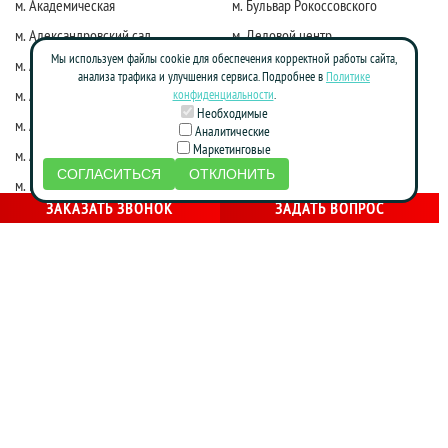
м. Академическая
м. Бульвар Рокоссовского
м. Александровский сад
м. Деловой центр
Мы используем файлы cookie для обеспечения корректной работы сайта,
м. Алексеевская
м. Киевская
анализа трафика и улучшения сервиса. Подробнее в
Политике
м. Алма-Атинская
м. Коломенская
конфиденциальности
.
Необходимые
м. Алтуфьево
м. Краснопресненская
Аналитические
Маркетинговые
м. Аннино
м. Красные ворота
СОГЛАСИТЬСЯ
ОТКЛОНИТЬ
м. Бабушкинская
м. Марксистская
ЗАКАЗАТЬ ЗВОНОК
ЗАДАТЬ ВОПРОС
м. Достоевская
м. Маяковская
м. Жулебино
м. Молодежная
м. Фрунзенская
м. Нагатинская
м. Зябликово
м. Новослободская
м. Калужская
м. Новоясеневская
м. Каховская
м. Октябрьская
м. Кожуховская
м. Партизанская
м. Красногвардейская
м. Печатники