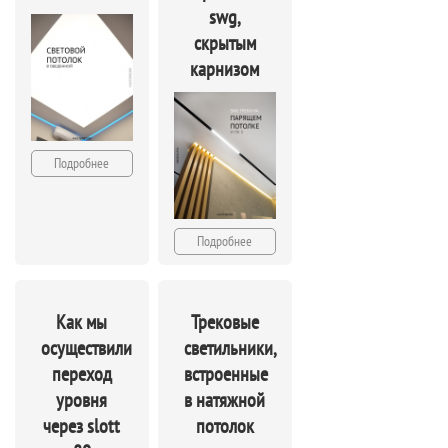
swg,
скрытым
карнизом
Подробнее
Подробнее
Как мы
Трековые
осуществили
светильники,
переход
встроенные
уровня
в натяжной
через slott
потолок