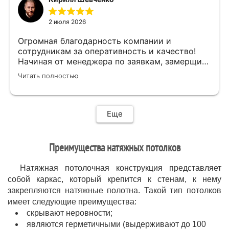
быстро,качественно,профессионально сделал
свою работу,убрал за собой ,что очень
2 июля 2026
приятно.Мне все понравилось .Хорошая
работа .
Огромная благодарность компании и
сотрудникам за оперативность и качество!
Начиная от менеджера по заявкам, замерщика
и установщиков. Объяснили про полотно и
Читать полностью
системы монтажа, дали выбор, сделали
качественно.
Еще
Преимущества натяжных потолков
Натяжная потолочная конструкция представляет
собой каркас, который крепится к стенам, к нему
закрепляются натяжные полотна. Такой тип потолков
имеет следующие преимущества:
скрывают неровности;
являются герметичными (выдерживают до 100