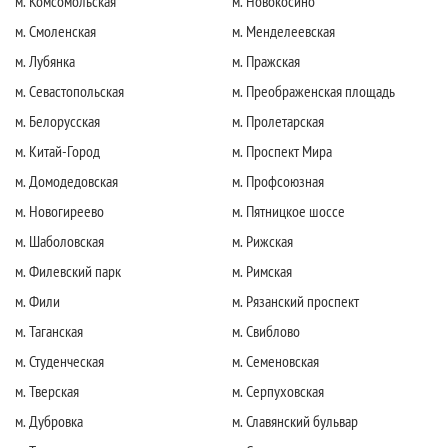
м. Комсомольская
м. Новокосино
м. Смоленская
м. Менделеевская
м. Лубянка
м. Пражская
м. Севастопольская
м. Преображенская площадь
м. Белорусская
м. Пролетарская
м. Китай-Город
м. Проспект Мира
м. Домодедовская
м. Профсоюзная
м. Новогиреево
м. Пятницкое шоссе
м. Шаболовская
м. Рижская
м. Филевский парк
м. Римская
м. Фили
м. Рязанский проспект
м. Таганская
м. Свиблово
м. Студенческая
м. Семеновская
м. Тверская
м. Серпуховская
м. Дубровка
м. Славянский бульвар