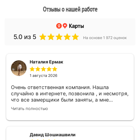
Отзывы о нашей работе
5.0
из 5
На основе 1 972 оценок
Наталия Ермак
1 августа 2026
Очень ответственная компания. Нашла
случайно в интернете, позвонила , и несмотря,
что все замерщики были заняты, а мне
улетать, очень оперативно помогли. Был
Читать полностью
замерщик Денис, потрясающий парень, все
подробно объяснил, много сложностей после
установки мебели. В итоге все обсудили и
заключили договор! Спасибо !
Давид Шошиашвили