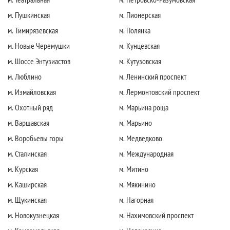
м. Пушкинская
м. Пионерская
м. Тимирязевская
м. Полянка
м. Новые Черемушки
м. Кунцевская
м. Шоссе Энтузиастов
м. Кутузовская
м. Люблино
м. Ленинский проспект
м. Измайловская
м. Лермонтовский проспект
м. Охотный ряд
м. Марьина роща
м. Варшавская
м. Марьино
м. Воробьевы горы
м. Медведково
м. Сталинская
м. Международная
м. Курская
м. Митино
м. Каширская
м. Мякинино
м. Щукинская
м. Нагорная
м. Новокузнецкая
м. Нахимовский проспект