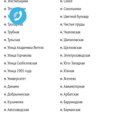
м. Текстильщики
м. Сокол
м. Тёплый стан
м. Сокольники
м. Тушинская
м. Цветной бульвар
м. Тропарево
м. Чистые пруды
м. Трубная
м. Чкаловская
м. Тульская
м. Шипиловская
м. Улица Академика Янгеля
м. Щелковская
м. Улица Горчакова
м. Электрозаводская
м. Улица Скобелевская
м. Юго-Западная
м. Улица 1905 года
м. Южная
м. Университет
м. Ясенево
м. Динамо
м. Авиамоторная
м. Добрынинская
м. Арбатская
м. Кузьминки
м. Баррикадная
м. Автозаводская
м. Бауманская