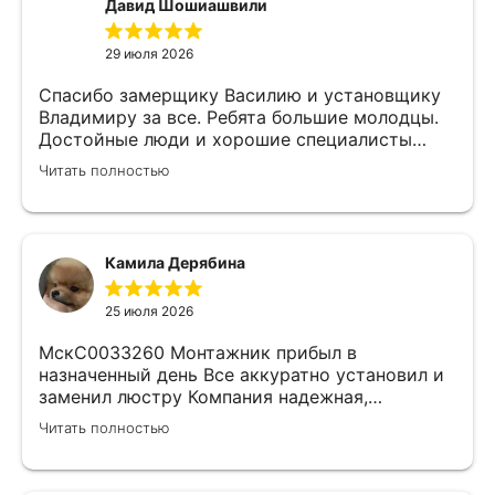
Давид Шошиашвили
29 июля 2026
Спасибо замерщику Василию и установщику
Владимиру за все. Ребята большие молодцы.
Достойные люди и хорошие специалисты
своего дела. Молодцы просто, нет слов.
Читать полностью
Камила Дерябина
25 июля 2026
МскС0033260 Монтажник прибыл в
назначенный день Все аккуратно установил и
заменил люстру Компания надежная,
изначально был заключен договор с
Читать полностью
замерщиком Делают приятные скидки Не
жалеем что обратились к ним)