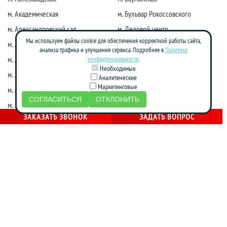
м. Академическая
м. Бульвар Рокоссовского
м. Александровский сад
м. Деловой центр
Мы используем файлы cookie для обеспечения корректной работы сайта,
м. Алексеевская
м. Киевская
анализа трафика и улучшения сервиса. Подробнее в
Политике
м. Алма-Атинская
м. Коломенская
конфиденциальности
.
Необходимые
м. Алтуфьево
м. Краснопресненская
Аналитические
Маркетинговые
м. Аннино
м. Красные ворота
СОГЛАСИТЬСЯ
ОТКЛОНИТЬ
м. Бабушкинская
м. Марксистская
ЗАКАЗАТЬ ЗВОНОК
ЗАДАТЬ ВОПРОС
м. Достоевская
м. Маяковская
м. Жулебино
м. Молодежная
м. Фрунзенская
м. Нагатинская
м. Зябликово
м. Новослободская
м. Калужская
м. Новоясеневская
м. Каховская
м. Октябрьская
м. Кожуховская
м. Партизанская
м. Красногвардейская
м. Печатники