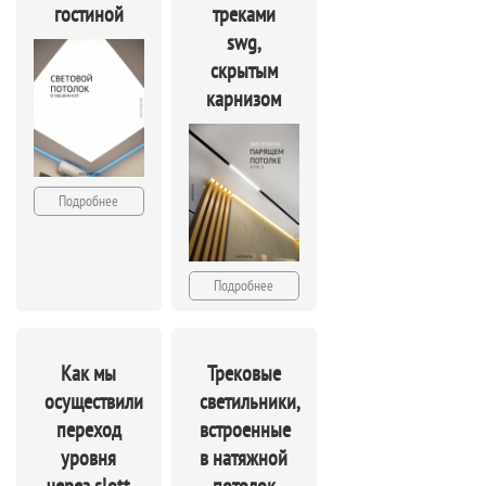
гостиной
треками
swg,
скрытым
карнизом
Подробнее
Подробнее
Как мы
Трековые
осуществили
светильники,
переход
встроенные
уровня
в натяжной