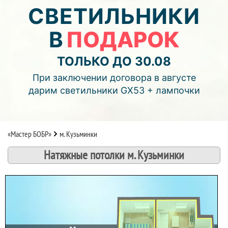
04
22
47
СВЕТИЛЬНИКИ
В
ПОДАРОК
дней
часов
мин.
Подробнее об акции >>
ТОЛЬКО ДО 30.08
Монтаж двухуровнего потолка
При заключении договора в августе
с фотопечатью и подсветкой (смотреть видео)
дарим светильники GX53 + лампочки
«Мастер БОБР»
м. Кузьминки
Натяжные потолки м. Кузьминки