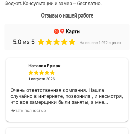
бюджет. Консультации и замер – бесплатно.
Отзывы о нашей работе
5.0
из 5
На основе 1 972 оценок
Наталия Ермак
1 августа 2026
Очень ответственная компания. Нашла
случайно в интернете, позвонила , и несмотря,
что все замерщики были заняты, а мне
улетать, очень оперативно помогли. Был
Читать полностью
замерщик Денис, потрясающий парень, все
подробно объяснил, много сложностей после
установки мебели. В итоге все обсудили и
заключили договор! Спасибо !