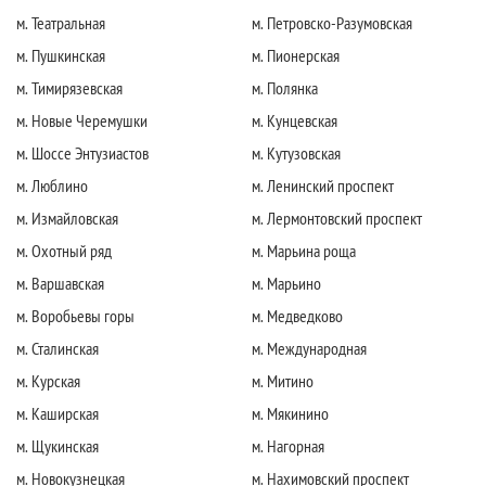
м. Театральная
м. Петровско-Разумовская
м. Пушкинская
м. Пионерская
м. Тимирязевская
м. Полянка
м. Новые Черемушки
м. Кунцевская
м. Шоссе Энтузиастов
м. Кутузовская
м. Люблино
м. Ленинский проспект
м. Измайловская
м. Лермонтовский проспект
м. Охотный ряд
м. Марьина роща
м. Варшавская
м. Марьино
м. Воробьевы горы
м. Медведково
м. Сталинская
м. Международная
м. Курская
м. Митино
м. Каширская
м. Мякинино
м. Щукинская
м. Нагорная
м. Новокузнецкая
м. Нахимовский проспект