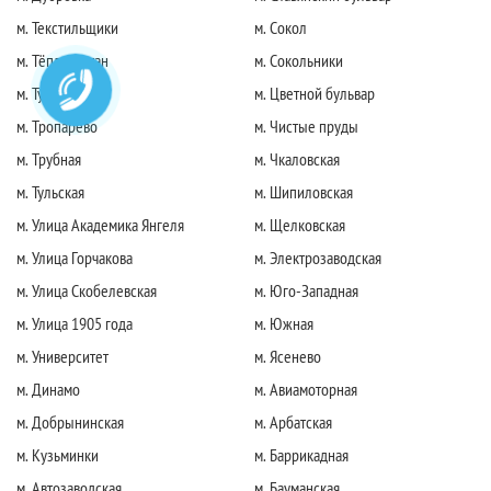
м. Текстильщики
м. Сокол
м. Тёплый стан
м. Сокольники
м. Тушинская
м. Цветной бульвар
м. Тропарево
м. Чистые пруды
м. Трубная
м. Чкаловская
м. Тульская
м. Шипиловская
м. Улица Академика Янгеля
м. Щелковская
м. Улица Горчакова
м. Электрозаводская
м. Улица Скобелевская
м. Юго-Западная
м. Улица 1905 года
м. Южная
м. Университет
м. Ясенево
м. Динамо
м. Авиамоторная
м. Добрынинская
м. Арбатская
м. Кузьминки
м. Баррикадная
м. Автозаводская
м. Бауманская