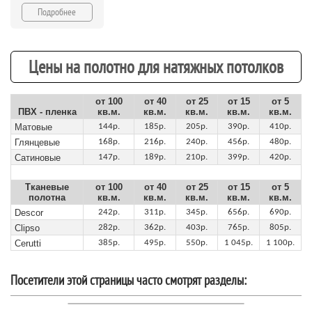
Подробнее
Цены на полотно для натяжных потолков
от 100
от 40
от 25
от 15
от 5
ПВХ - пленка
кв.м.
кв.м.
кв.м.
кв.м.
кв.м.
Матовые
144р.
185р.
205р.
390р.
410р.
Глянцевые
168р.
216р.
240р.
456р.
480р.
Сатиновые
147р.
189р.
210р.
399р.
420р.
Тканевые
от 100
от 40
от 25
от 15
от 5
полотна
кв.м.
кв.м.
кв.м.
кв.м.
кв.м.
Descor
242р.
311р.
345р.
656р.
690р.
Clipso
282р.
362р.
403р.
765р.
805р.
Cerutti
385р.
495р.
550р.
1 045р.
1 100р.
Посетители этой страницы часто смотрят разделы: