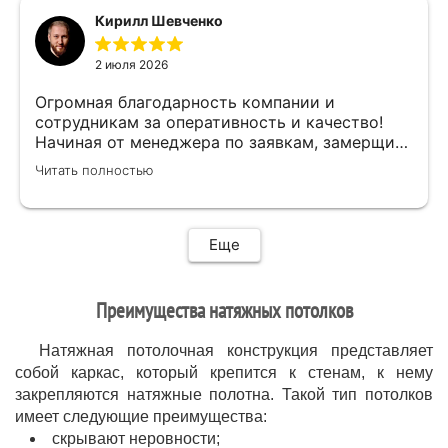
мастер своего дела)
Кирилл Шевченко
быстро,качественно,профессионально сделал
свою работу,убрал за собой ,что очень
2 июля 2026
приятно.Мне все понравилось .Хорошая
работа .
Огромная благодарность компании и
сотрудникам за оперативность и качество!
Начиная от менеджера по заявкам, замерщика
и установщиков. Объяснили про полотно и
Читать полностью
системы монтажа, дали выбор, сделали
качественно.
Еще
Преимущества натяжных потолков
Натяжная потолочная конструкция представляет
собой каркас, который крепится к стенам, к нему
закрепляются натяжные полотна. Такой тип потолков
имеет следующие преимущества:
скрывают неровности;