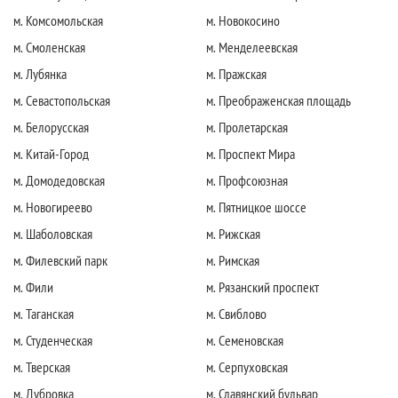
м. Комсомольская
м. Новокосино
м. Смоленская
м. Менделеевская
м. Лубянка
м. Пражская
м. Севастопольская
м. Преображенская площадь
м. Белорусская
м. Пролетарская
м. Китай-Город
м. Проспект Мира
м. Домодедовская
м. Профсоюзная
м. Новогиреево
м. Пятницкое шоссе
м. Шаболовская
м. Рижская
м. Филевский парк
м. Римская
м. Фили
м. Рязанский проспект
м. Таганская
м. Свиблово
м. Студенческая
м. Семеновская
м. Тверская
м. Серпуховская
м. Дубровка
м. Славянский бульвар