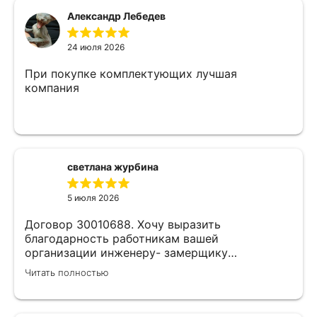
Александр Лебедев
24 июля 2026
При покупке комплектующих лучшая
компания
светлана журбина
5 июля 2026
Договор 30010688. Хочу выразить
благодарность работникам вашей
организации инженеру- замерщику
Кулабухову Николаю,и мастеру монтажа Илье
Читать полностью
.Спасибо за проделанную работу и
предоставленную скидку,после подписания
договора назначили дату ,приехал Илья (