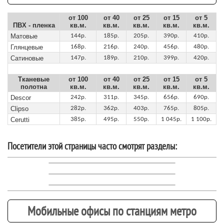
от 100
от 40
от 25
от 15
от 5
ПВХ - пленка
кв.м.
кв.м.
кв.м.
кв.м.
кв.м.
Матовые
144р.
185р.
205р.
390р.
410р.
Глянцевые
168р.
216р.
240р.
456р.
480р.
Сатиновые
147р.
189р.
210р.
399р.
420р.
Тканевые
от 100
от 40
от 25
от 15
от 5
полотна
кв.м.
кв.м.
кв.м.
кв.м.
кв.м.
Descor
242р.
311р.
345р.
656р.
690р.
Clipso
282р.
362р.
403р.
765р.
805р.
Cerutti
385р.
495р.
550р.
1 045р.
1 100р.
Посетители этой страницы часто смотрят разделы:
Мобильные офисы по станциям метро