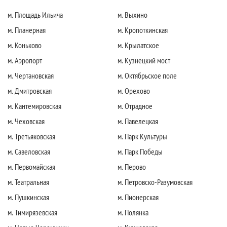
м. Площадь Ильича
м. Выхино
м. Планерная
м. Кропоткинская
м. Коньково
м. Крылатское
м. Аэропорт
м. Кузнецкий мост
м. Чертановская
м. Октябрьское поле
м. Дмитровская
м. Орехово
м. Кантемировская
м. Отрадное
м. Чеховская
м. Павелецкая
м. Третьяковская
м. Парк Культуры
м. Савеловская
м. Парк Победы
м. Первомайская
м. Перово
м. Театральная
м. Петровско-Разумовская
м. Пушкинская
м. Пионерская
м. Тимирязевская
м. Полянка