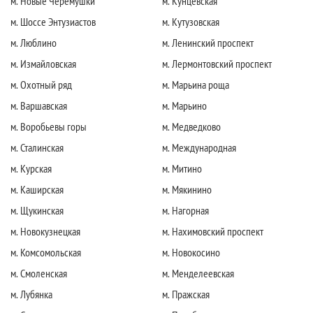
м. Новые Черемушки
м. Кунцевская
м. Шоссе Энтузиастов
м. Кутузовская
м. Люблино
м. Ленинский проспект
м. Измайловская
м. Лермонтовский проспект
м. Охотный ряд
м. Марьина роща
м. Варшавская
м. Марьино
м. Воробьевы горы
м. Медведково
м. Сталинская
м. Международная
м. Курская
м. Митино
м. Каширская
м. Мякинино
м. Щукинская
м. Нагорная
м. Новокузнецкая
м. Нахимовский проспект
м. Комсомольская
м. Новокосино
м. Смоленская
м. Менделеевская
м. Лубянка
м. Пражская