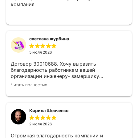
компания
светлана журбина
5 июля 2026
Договор 30010688. Хочу выразить
благодарность работникам вашей
организации инженеру- замерщику
Кулабухову Николаю,и мастеру монтажа Илье
Читать полностью
.Спасибо за проделанную работу и
предоставленную скидку,после подписания
договора назначили дату ,приехал Илья (
мастер своего дела)
Кирилл Шевченко
быстро,качественно,профессионально сделал
свою работу,убрал за собой ,что очень
2 июля 2026
приятно.Мне все понравилось .Хорошая
работа .
Огромная благодарность компании и