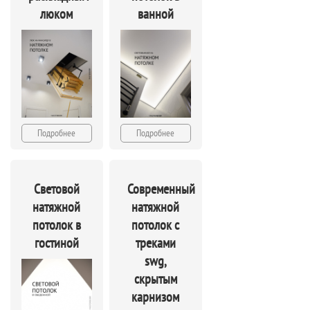
люком
ванной
Подробнее
Подробнее
Световой
Современный
натяжной
натяжной
потолок в
потолок с
гостиной
треками
swg,
скрытым
карнизом