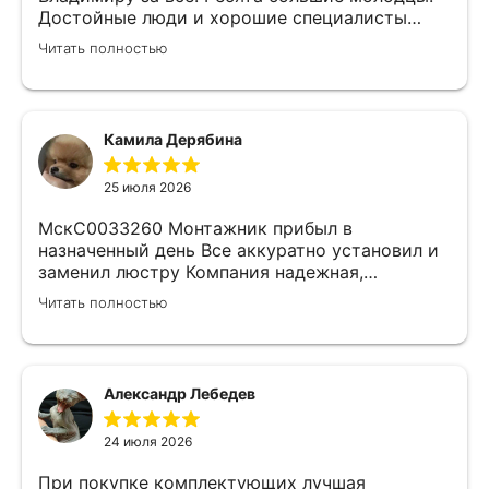
Достойные люди и хорошие специалисты
своего дела. Молодцы просто, нет слов.
Читать полностью
Камила Дерябина
25 июля 2026
МскС0033260 Монтажник прибыл в
назначенный день Все аккуратно установил и
заменил люстру Компания надежная,
изначально был заключен договор с
Читать полностью
замерщиком Делают приятные скидки Не
жалеем что обратились к ним)
Александр Лебедев
24 июля 2026
При покупке комплектующих лучшая