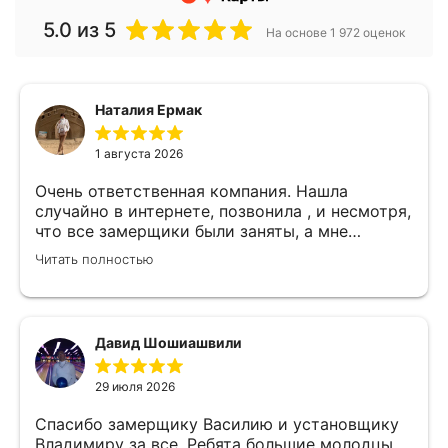
5.0
из 5
На основе 1 972 оценок
Наталия Ермак
1 августа 2026
Очень ответственная компания. Нашла
случайно в интернете, позвонила , и несмотря,
что все замерщики были заняты, а мне
улетать, очень оперативно помогли. Был
Читать полностью
замерщик Денис, потрясающий парень, все
подробно объяснил, много сложностей после
установки мебели. В итоге все обсудили и
заключили договор! Спасибо !
Давид Шошиашвили
29 июля 2026
Спасибо замерщику Василию и установщику
Владимиру за все. Ребята большие молодцы.