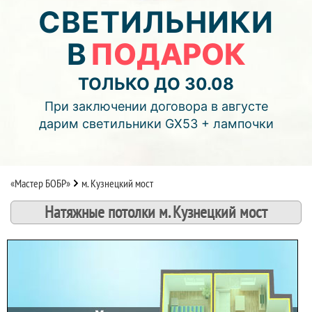
04
13
07
СВЕТИЛЬНИКИ
В
ПОДАРОК
дней
часов
мин.
Подробнее об акции >>
ТОЛЬКО ДО 30.08
Монтаж двухуровнего потолка
При заключении договора в августе
с фотопечатью и подсветкой (смотреть видео)
дарим светильники GX53 + лампочки
«Мастер БОБР»
м. Кузнецкий мост
Натяжные потолки м. Кузнецкий мост