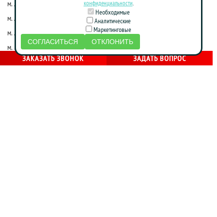
м. Алма-Атинская
м. Коломенская
конфиденциальности
.
Необходимые
м. Алтуфьево
м. Краснопресненская
Аналитические
Маркетинговые
м. Аннино
м. Красные ворота
СОГЛАСИТЬСЯ
ОТКЛОНИТЬ
м. Бабушкинская
м. Марксистская
ЗАКАЗАТЬ ЗВОНОК
ЗАДАТЬ ВОПРОС
м. Достоевская
м. Маяковская
м. Жулебино
м. Молодежная
м. Фрунзенская
м. Нагатинская
м. Зябликово
м. Новослободская
м. Калужская
м. Новоясеневская
м. Каховская
м. Октябрьская
м. Кожуховская
м. Партизанская
м. Красногвардейская
м. Печатники
м. Красносельская
м. Площадь Революции
м. Крестьянская застава
м. Полежаевская
м. Багратионовская
м. Проспект Вернадского