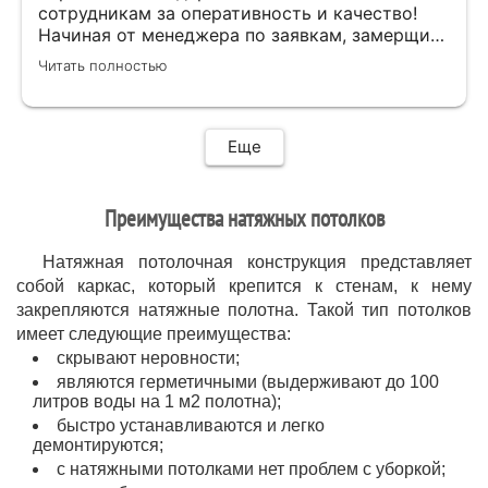
сотрудникам за оперативность и качество!
Начиная от менеджера по заявкам, замерщика
и установщиков. Объяснили про полотно и
Читать полностью
системы монтажа, дали выбор, сделали
качественно.
Еще
Преимущества натяжных потолков
Натяжная потолочная конструкция представляет
собой каркас, который крепится к стенам, к нему
закрепляются натяжные полотна. Такой тип потолков
имеет следующие преимущества:
скрывают неровности;
являются герметичными (выдерживают до 100
литров воды на 1 м2 полотна);
быстро устанавливаются и легко
демонтируются;
с натяжными потолками нет проблем с уборкой;