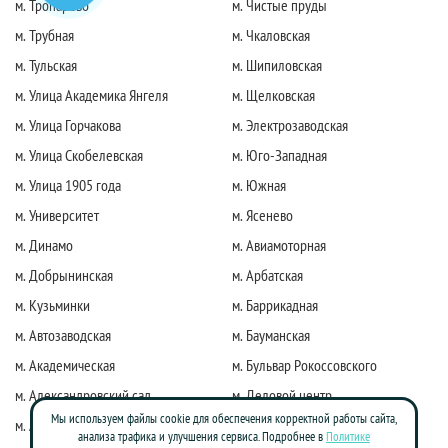
м. Тропарево
м. Чистые пруды
м. Трубная
м. Чкаловская
м. Тульская
м. Шипиловская
м. Улица Академика Янгеля
м. Щелковская
м. Улица Горчакова
м. Электрозаводская
м. Улица Скобелевская
м. Юго-Западная
м. Улица 1905 года
м. Южная
м. Университет
м. Ясенево
м. Динамо
м. Авиамоторная
м. Добрынинская
м. Арбатская
м. Кузьминки
м. Баррикадная
м. Автозаводская
м. Бауманская
м. Академическая
м. Бульвар Рокоссовского
м. Александровский сад
м. Деловой центр
Мы используем файлы cookie для обеспечения корректной работы сайта,
м. Алексеевская
м. Киевская
анализа трафика и улучшения сервиса. Подробнее в
Политике