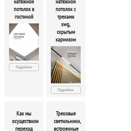
натяжной
натяжной
потолок в
потолок с
гостиной
треками
swg,
скрытым
карнизом
Подробнее
Подробнее
Как мы
Трековые
осуществили
светильники,
переход
встроенные