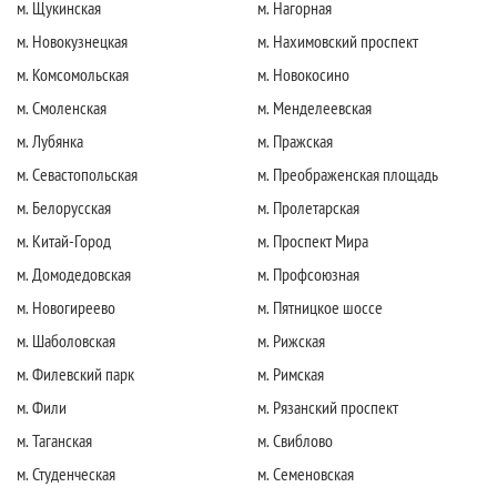
м. Щукинская
м. Нагорная
м. Новокузнецкая
м. Нахимовский проспект
м. Комсомольская
м. Новокосино
м. Смоленская
м. Менделеевская
м. Лубянка
м. Пражская
м. Севастопольская
м. Преображенская площадь
м. Белорусская
м. Пролетарская
м. Китай-Город
м. Проспект Мира
м. Домодедовская
м. Профсоюзная
м. Новогиреево
м. Пятницкое шоссе
м. Шаболовская
м. Рижская
м. Филевский парк
м. Римская
м. Фили
м. Рязанский проспект
м. Таганская
м. Свиблово
м. Студенческая
м. Семеновская