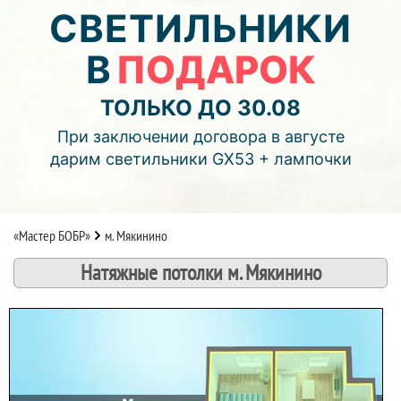
06
06
51
СВЕТИЛЬНИКИ
В
ПОДАРОК
дней
часов
мин.
Подробнее об акции >>
ТОЛЬКО ДО 30.08
Монтаж двухуровнего потолка
При заключении договора в августе
с фотопечатью и подсветкой (смотреть видео)
дарим светильники GX53 + лампочки
«Мастер БОБР»
м. Мякинино
Натяжные потолки м. Мякинино