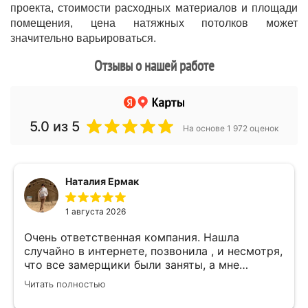
проекта, стоимости расходных материалов и площади
помещения, цена натяжных потолков может
значительно варьироваться.
Отзывы о нашей работе
5.0
из 5
На основе 1 972 оценок
Наталия Ермак
1 августа 2026
Очень ответственная компания. Нашла
случайно в интернете, позвонила , и несмотря,
что все замерщики были заняты, а мне
улетать, очень оперативно помогли. Был
Читать полностью
замерщик Денис, потрясающий парень, все
подробно объяснил, много сложностей после