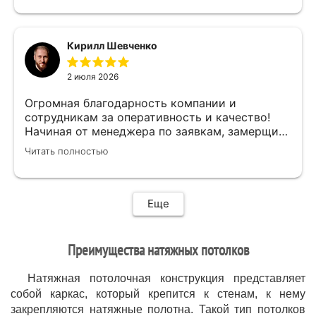
предоставленную скидку,после подписания
договора назначили дату ,приехал Илья (
мастер своего дела)
Кирилл Шевченко
быстро,качественно,профессионально сделал
свою работу,убрал за собой ,что очень
2 июля 2026
приятно.Мне все понравилось .Хорошая
работа .
Огромная благодарность компании и
сотрудникам за оперативность и качество!
Начиная от менеджера по заявкам, замерщика
и установщиков. Объяснили про полотно и
Читать полностью
системы монтажа, дали выбор, сделали
качественно.
Еще
Преимущества натяжных потолков
Натяжная потолочная конструкция представляет
собой каркас, который крепится к стенам, к нему
закрепляются натяжные полотна. Такой тип потолков