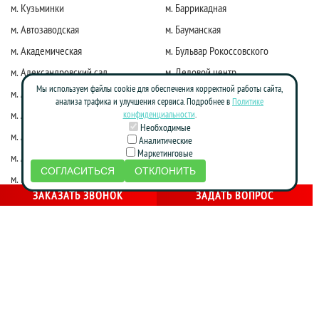
м. Кузьминки
м. Баррикадная
м. Автозаводская
м. Бауманская
м. Академическая
м. Бульвар Рокоссовского
м. Александровский сад
м. Деловой центр
Мы используем файлы cookie для обеспечения корректной работы сайта,
м. Алексеевская
м. Киевская
анализа трафика и улучшения сервиса. Подробнее в
Политике
м. Алма-Атинская
м. Коломенская
конфиденциальности
.
Необходимые
м. Алтуфьево
м. Краснопресненская
Аналитические
Маркетинговые
м. Аннино
м. Красные ворота
СОГЛАСИТЬСЯ
ОТКЛОНИТЬ
м. Бабушкинская
м. Марксистская
ЗАКАЗАТЬ ЗВОНОК
ЗАДАТЬ ВОПРОС
м. Достоевская
м. Маяковская
м. Жулебино
м. Молодежная
м. Фрунзенская
м. Нагатинская
м. Зябликово
м. Новослободская
м. Калужская
м. Новоясеневская
м. Каховская
м. Октябрьская