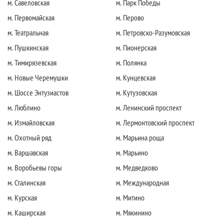
м. Савеловская
м. Парк Победы
м. Первомайская
м. Перово
м. Театральная
м. Петровско-Разумовская
м. Пушкинская
м. Пионерская
м. Тимирязевская
м. Полянка
м. Новые Черемушки
м. Кунцевская
м. Шоссе Энтузиастов
м. Кутузовская
м. Люблино
м. Ленинский проспект
м. Измайловская
м. Лермонтовский проспект
м. Охотный ряд
м. Марьина роща
м. Варшавская
м. Марьино
м. Воробьевы горы
м. Медведково
м. Сталинская
м. Международная
м. Курская
м. Митино
м. Каширская
м. Мякинино