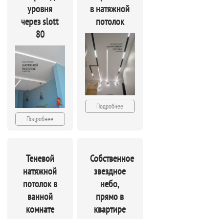
уровня
в натяжной
через slott
потолок
80
Подробнее
Подробнее
Теневой
Собственное
натяжной
звездное
потолок в
небо,
ванной
прямо в
комнате
квартире