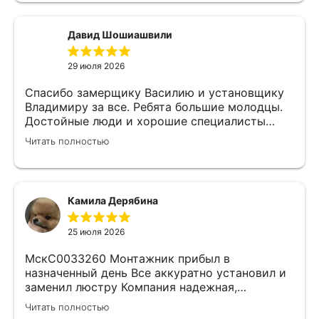
установки мебели. В итоге все обсудили и
заключили договор! Спасибо !
Давид Шошиашвили
29 июля 2026
Спасибо замерщику Василию и установщику
Владимиру за все. Ребята большие молодцы.
Достойные люди и хорошие специалисты
своего дела. Молодцы просто, нет слов.
Читать полностью
Камила Дерябина
25 июля 2026
МскС0033260 Монтажник прибыл в
назначенный день Все аккуратно установил и
заменил люстру Компания надежная,
изначально был заключен договор с
Читать полностью
замерщиком Делают приятные скидки Не