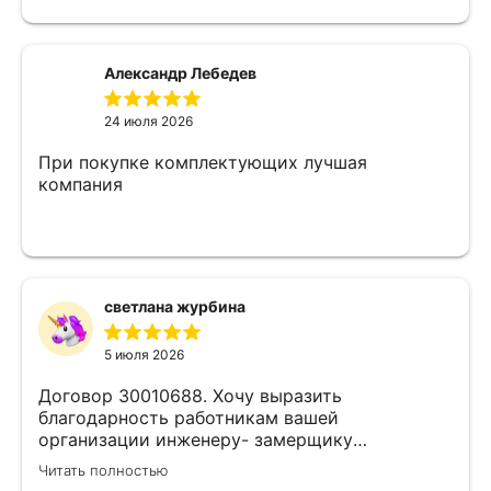
жалеем что обратились к ним)
Александр Лебедев
24 июля 2026
При покупке комплектующих лучшая
компания
светлана журбина
5 июля 2026
Договор 30010688. Хочу выразить
благодарность работникам вашей
организации инженеру- замерщику
Кулабухову Николаю,и мастеру монтажа Илье
Читать полностью
.Спасибо за проделанную работу и