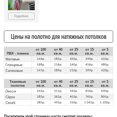
Подробнее
Цены на полотно для натяжных потолков
от 100
от 40
от 25
от 15
от 5
ПВХ - пленка
кв.м.
кв.м.
кв.м.
кв.м.
кв.м.
Матовые
144р.
185р.
205р.
390р.
410р.
Глянцевые
168р.
216р.
240р.
456р.
480р.
Сатиновые
147р.
189р.
210р.
399р.
420р.
Тканевые
от 100
от 40
от 25
от 15
от 5
полотна
кв.м.
кв.м.
кв.м.
кв.м.
кв.м.
Descor
242р.
311р.
345р.
656р.
690р.
Clipso
282р.
362р.
403р.
765р.
805р.
Cerutti
385р.
495р.
550р.
1 045р.
1 100р.
Посетители этой страницы часто смотрят разделы: