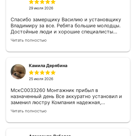
29 июля 2026
Спасибо замерщику Василию и установщику
Владимиру за все. Ребята большие молодцы.
Достойные люди и хорошие специалисты
своего дела. Молодцы просто, нет слов.
Читать полностью
Камила Дерябина
25 июля 2026
МскС0033260 Монтажник прибыл в
назначенный день Все аккуратно установил и
заменил люстру Компания надежная,
изначально был заключен договор с
Читать полностью
замерщиком Делают приятные скидки Не
жалеем что обратились к ним)