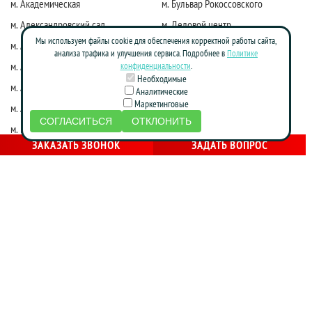
м. Академическая
м. Бульвар Рокоссовского
м. Александровский сад
м. Деловой центр
Мы используем файлы cookie для обеспечения корректной работы сайта,
м. Алексеевская
м. Киевская
анализа трафика и улучшения сервиса. Подробнее в
Политике
м. Алма-Атинская
м. Коломенская
конфиденциальности
.
Необходимые
м. Алтуфьево
м. Краснопресненская
Аналитические
Маркетинговые
м. Аннино
м. Красные ворота
СОГЛАСИТЬСЯ
ОТКЛОНИТЬ
м. Бабушкинская
м. Марксистская
ЗАКАЗАТЬ ЗВОНОК
ЗАДАТЬ ВОПРОС
м. Достоевская
м. Маяковская
м. Жулебино
м. Молодежная
м. Фрунзенская
м. Нагатинская
м. Зябликово
м. Новослободская
м. Калужская
м. Новоясеневская
м. Каховская
м. Октябрьская
м. Кожуховская
м. Партизанская
м. Красногвардейская
м. Печатники