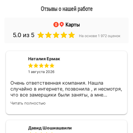
Отзывы о нашей работе
5.0
из 5
На основе 1 972 оценок
Наталия Ермак
1 августа 2026
Очень ответственная компания. Нашла
случайно в интернете, позвонила , и несмотря,
что все замерщики были заняты, а мне
улетать, очень оперативно помогли. Был
Читать полностью
замерщик Денис, потрясающий парень, все
подробно объяснил, много сложностей после
установки мебели. В итоге все обсудили и
заключили договор! Спасибо !
Давид Шошиашвили