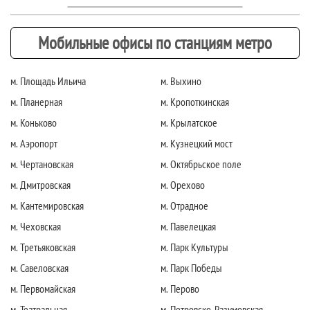
Мобильные офисы по станциям метро
м. Площадь Ильича
м. Выхино
м. Планерная
м. Кропоткинская
м. Коньково
м. Крылатское
м. Аэропорт
м. Кузнецкий мост
м. Чертановская
м. Октябрьское поле
м. Дмитровская
м. Орехово
м. Кантемировская
м. Отрадное
м. Чеховская
м. Павелецкая
м. Третьяковская
м. Парк Культуры
м. Савеловская
м. Парк Победы
м. Первомайская
м. Перово
м. Театральная
м. Петровско-Разумовская