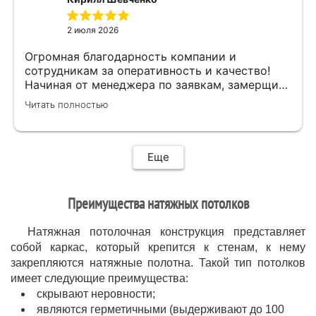
быстро,качественно,профессионально сделал
свою работу,убрал за собой ,что очень
2 июля 2026
приятно.Мне все понравилось .Хорошая
работа .
Огромная благодарность компании и
сотрудникам за оперативность и качество!
Начиная от менеджера по заявкам, замерщика
и установщиков. Объяснили про полотно и
Читать полностью
системы монтажа, дали выбор, сделали
качественно.
Еще
Преимущества натяжных потолков
Натяжная потолочная конструкция представляет
собой каркас, который крепится к стенам, к нему
закрепляются натяжные полотна. Такой тип потолков
имеет следующие преимущества:
скрывают неровности;
являются герметичными (выдерживают до 100