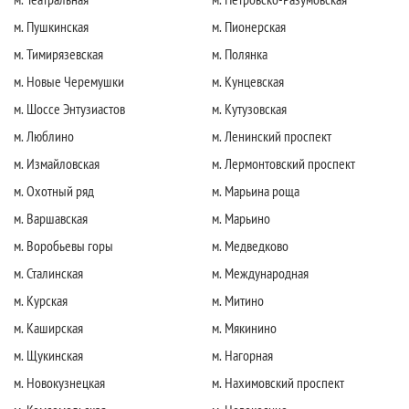
м. Пушкинская
м. Пионерская
м. Тимирязевская
м. Полянка
м. Новые Черемушки
м. Кунцевская
м. Шоссе Энтузиастов
м. Кутузовская
м. Люблино
м. Ленинский проспект
м. Измайловская
м. Лермонтовский проспект
м. Охотный ряд
м. Марьина роща
м. Варшавская
м. Марьино
м. Воробьевы горы
м. Медведково
м. Сталинская
м. Международная
м. Курская
м. Митино
м. Каширская
м. Мякинино
м. Щукинская
м. Нагорная
м. Новокузнецкая
м. Нахимовский проспект