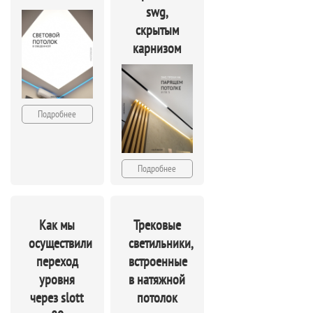
swg,
скрытым
карнизом
Подробнее
Подробнее
Как мы
Трековые
осуществили
светильники,
переход
встроенные
уровня
в натяжной
через slott
потолок