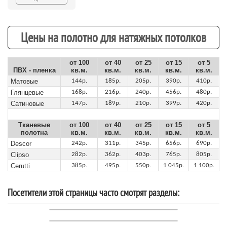
Цены на полотно для натяжных потолков
от 100
от 40
от 25
от 15
от 5
ПВХ - пленка
кв.м.
кв.м.
кв.м.
кв.м.
кв.м.
Матовые
144р.
185р.
205р.
390р.
410р.
Глянцевые
168р.
216р.
240р.
456р.
480р.
Сатиновые
147р.
189р.
210р.
399р.
420р.
Тканевые
от 100
от 40
от 25
от 15
от 5
полотна
кв.м.
кв.м.
кв.м.
кв.м.
кв.м.
Descor
242р.
311р.
345р.
656р.
690р.
Clipso
282р.
362р.
403р.
765р.
805р.
Cerutti
385р.
495р.
550р.
1 045р.
1 100р.
Посетители этой страницы часто смотрят разделы: