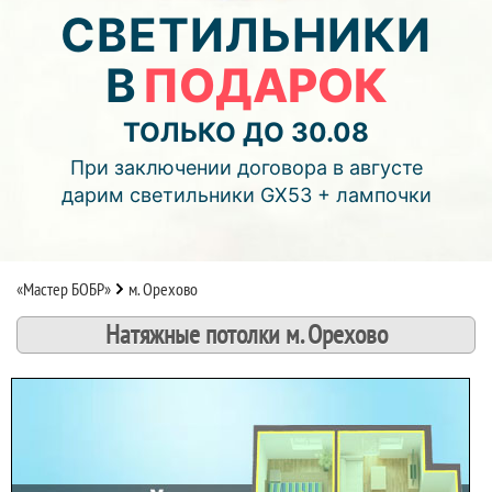
02
01
27
СВЕТИЛЬНИКИ
В
ПОДАРОК
дней
часов
мин.
Подробнее об акции >>
ТОЛЬКО ДО 30.08
Монтаж двухуровнего потолка
При заключении договора в августе
с фотопечатью и подсветкой (смотреть видео)
дарим светильники GX53 + лампочки
«Мастер БОБР»
м. Орехово
Натяжные потолки м. Орехово