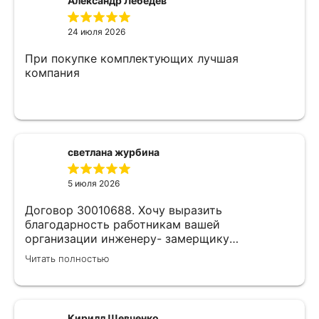
Александр Лебедев
24 июля 2026
При покупке комплектующих лучшая
компания
светлана журбина
5 июля 2026
Договор 30010688. Хочу выразить
благодарность работникам вашей
организации инженеру- замерщику
Кулабухову Николаю,и мастеру монтажа Илье
Читать полностью
.Спасибо за проделанную работу и
предоставленную скидку,после подписания
договора назначили дату ,приехал Илья (
мастер своего дела)
Кирилл Шевченко