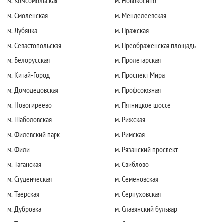
м. Комсомольская
м. Новокосино
м. Смоленская
м. Менделеевская
м. Лубянка
м. Пражская
м. Севастопольская
м. Преображенская площадь
м. Белорусская
м. Пролетарская
м. Китай-Город
м. Проспект Мира
м. Домодедовская
м. Профсоюзная
м. Новогиреево
м. Пятницкое шоссе
м. Шаболовская
м. Рижская
м. Филевский парк
м. Римская
м. Фили
м. Рязанский проспект
м. Таганская
м. Свиблово
м. Студенческая
м. Семеновская
м. Тверская
м. Серпуховская
м. Дубровка
м. Славянский бульвар