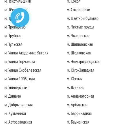
м. Текстильщики
м. Сокол
м. Тёплый стан
м. Сокольники
м. Тушинская
м. Цветной бульвар
м. Тропарево
м. Чистые пруды
м. Трубная
м. Чкаловская
м. Тульская
м. Шипиловская
м. Улица Академика Янгеля
м. Щелковская
м. Улица Горчакова
м. Электрозаводская
м. Улица Скобелевская
м. Юго-Западная
м. Улица 1905 года
м. Южная
м. Университет
м. Ясенево
м. Динамо
м. Авиамоторная
м. Добрынинская
м. Арбатская
м. Кузьминки
м. Баррикадная
м. Автозаводская
м. Бауманская