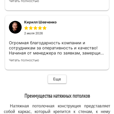
Читать полностью
.Спасибо за проделанную работу и
предоставленную скидку,после подписания
договора назначили дату ,приехал Илья (
мастер своего дела)
Кирилл Шевченко
быстро,качественно,профессионально сделал
свою работу,убрал за собой ,что очень
2 июля 2026
приятно.Мне все понравилось .Хорошая
работа .
Огромная благодарность компании и
сотрудникам за оперативность и качество!
Начиная от менеджера по заявкам, замерщика
и установщиков. Объяснили про полотно и
Читать полностью
системы монтажа, дали выбор, сделали
качественно.
Еще
Преимущества натяжных потолков
Натяжная потолочная конструкция представляет
собой каркас, который крепится к стенам, к нему