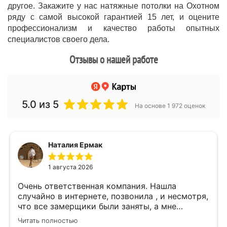
другое. Закажите у нас натяжные потолки на Охотном
ряду с самой высокой гарантией 15 лет, и оцените
профессионализм и качество работы опытных
специалистов своего дела.
Отзывы о нашей работе
5.0
из 5
На основе 1 972 оценок
Наталия Ермак
1 августа 2026
Очень ответственная компания. Нашла
случайно в интернете, позвонила , и несмотря,
что все замерщики были заняты, а мне
улетать, очень оперативно помогли. Был
Читать полностью
замерщик Денис, потрясающий парень, все