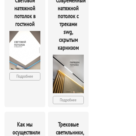
Световой
Современный
натяжной
натяжной
потолок в
потолок с
гостиной
треками
swg,
скрытым
карнизом
Подробнее
Подробнее
Как мы
Трековые
осуществили
светильники,