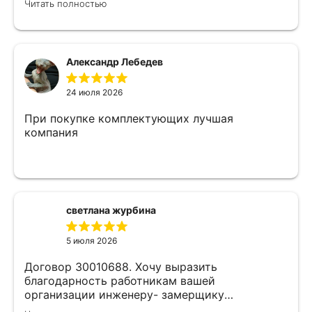
Читать полностью
замерщиком Делают приятные скидки Не
жалеем что обратились к ним)
Александр Лебедев
24 июля 2026
При покупке комплектующих лучшая
компания
светлана журбина
5 июля 2026
Договор 30010688. Хочу выразить
благодарность работникам вашей
организации инженеру- замерщику
Кулабухову Николаю,и мастеру монтажа Илье