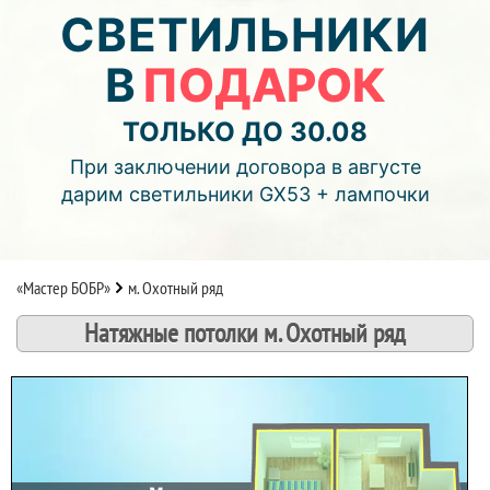
05
10
13
СВЕТИЛЬНИКИ
В
ПОДАРОК
дней
часов
мин.
Подробнее об акции >>
ТОЛЬКО ДО 30.08
Монтаж двухуровнего потолка
При заключении договора в августе
с фотопечатью и подсветкой (смотреть видео)
дарим светильники GX53 + лампочки
«Мастер БОБР»
м. Охотный ряд
Натяжные потолки м. Охотный ряд