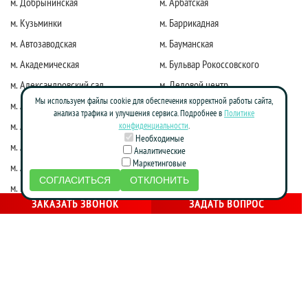
м. Добрынинская
м. Арбатская
м. Кузьминки
м. Баррикадная
м. Автозаводская
м. Бауманская
м. Академическая
м. Бульвар Рокоссовского
м. Александровский сад
м. Деловой центр
Мы используем файлы cookie для обеспечения корректной работы сайта,
м. Алексеевская
м. Киевская
анализа трафика и улучшения сервиса. Подробнее в
Политике
м. Алма-Атинская
м. Коломенская
конфиденциальности
.
Необходимые
м. Алтуфьево
м. Краснопресненская
Аналитические
Маркетинговые
м. Аннино
м. Красные ворота
СОГЛАСИТЬСЯ
ОТКЛОНИТЬ
м. Бабушкинская
м. Марксистская
ЗАКАЗАТЬ ЗВОНОК
ЗАДАТЬ ВОПРОС
м. Достоевская
м. Маяковская
м. Жулебино
м. Молодежная
м. Фрунзенская
м. Нагатинская
м. Зябликово
м. Новослободская
м. Калужская
м. Новоясеневская