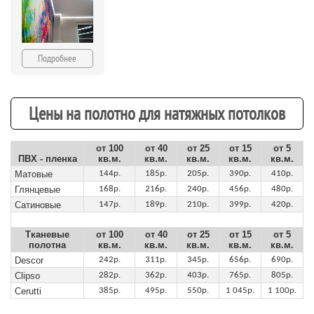
Подробнее
Цены на полотно для натяжных потолков
от 100
от 40
от 25
от 15
от 5
ПВХ - пленка
кв.м.
кв.м.
кв.м.
кв.м.
кв.м.
Матовые
144р.
185р.
205р.
390р.
410р.
Глянцевые
168р.
216р.
240р.
456р.
480р.
Сатиновые
147р.
189р.
210р.
399р.
420р.
Тканевые
от 100
от 40
от 25
от 15
от 5
полотна
кв.м.
кв.м.
кв.м.
кв.м.
кв.м.
Descor
242р.
311р.
345р.
656р.
690р.
Clipso
282р.
362р.
403р.
765р.
805р.
Cerutti
385р.
495р.
550р.
1 045р.
1 100р.