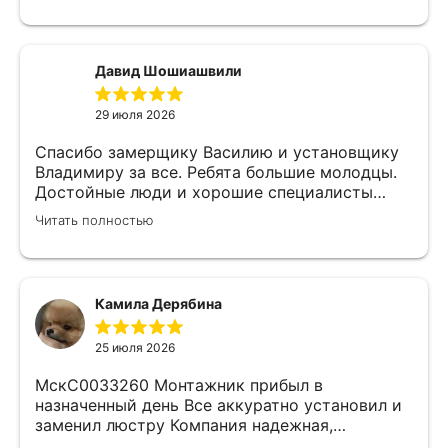
подробно объяснил, много сложностей после
установки мебели. В итоге все обсудили и
заключили договор! Спасибо !
Давид Шошиашвили
29 июля 2026
Спасибо замерщику Василию и установщику
Владимиру за все. Ребята большие молодцы.
Достойные люди и хорошие специалисты
своего дела. Молодцы просто, нет слов.
Читать полностью
Камила Дерябина
25 июля 2026
МскС0033260 Монтажник прибыл в
назначенный день Все аккуратно установил и
заменил люстру Компания надежная,
изначально был заключен договор с