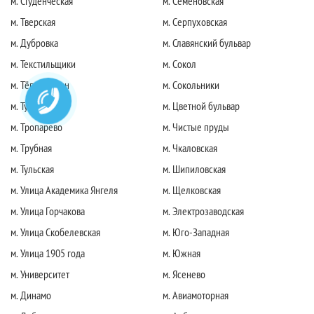
м. Студенческая
м. Семеновская
м. Тверская
м. Серпуховская
м. Дубровка
м. Славянский бульвар
м. Текстильщики
м. Сокол
м. Тёплый стан
м. Сокольники
м. Тушинская
м. Цветной бульвар
м. Тропарево
м. Чистые пруды
м. Трубная
м. Чкаловская
м. Тульская
м. Шипиловская
м. Улица Академика Янгеля
м. Щелковская
м. Улица Горчакова
м. Электрозаводская
м. Улица Скобелевская
м. Юго-Западная
м. Улица 1905 года
м. Южная
м. Университет
м. Ясенево
м. Динамо
м. Авиамоторная