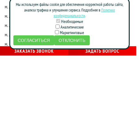
Мы используем файлы cookie для обеспечения корректной работы сайта,
м. Алексеевская
м. Киевская
анализа трафика и улучшения сервиса. Подробнее в
Политике
м. Алма-Атинская
м. Коломенская
конфиденциальности
.
Необходимые
м. Алтуфьево
м. Краснопресненская
Аналитические
Маркетинговые
м. Аннино
м. Красные ворота
СОГЛАСИТЬСЯ
ОТКЛОНИТЬ
м. Бабушкинская
м. Марксистская
ЗАКАЗАТЬ ЗВОНОК
ЗАДАТЬ ВОПРОС
м. Достоевская
м. Маяковская
м. Жулебино
м. Молодежная
м. Фрунзенская
м. Нагатинская
м. Зябликово
м. Новослободская
м. Калужская
м. Новоясеневская
м. Каховская
м. Октябрьская
м. Кожуховская
м. Партизанская
м. Красногвардейская
м. Печатники
м. Красносельская
м. Площадь Революции
м. Крестьянская застава
м. Полежаевская