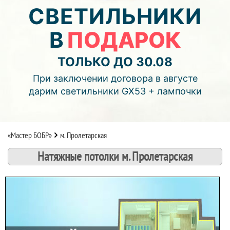
04
15
56
СВЕТИЛЬНИКИ
В
ПОДАРОК
дней
часов
мин.
Подробнее об акции >>
ТОЛЬКО ДО 30.08
Монтаж двухуровнего потолка
При заключении договора в августе
с фотопечатью и подсветкой (смотреть видео)
дарим светильники GX53 + лампочки
«Мастер БОБР»
м. Пролетарская
Натяжные потолки м. Пролетарская