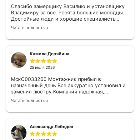
Спасибо замерщику Василию и установщику
Владимиру за все. Ребята большие молодцы.
Достойные люди и хорошие специалисты
своего дела. Молодцы просто, нет слов.
Читать полностью
Камила Дерябина
25 июля 2026
МскС0033260 Монтажник прибыл в
назначенный день Все аккуратно установил и
заменил люстру Компания надежная,
изначально был заключен договор с
Читать полностью
замерщиком Делают приятные скидки Не
жалеем что обратились к ним)
Александр Лебедев