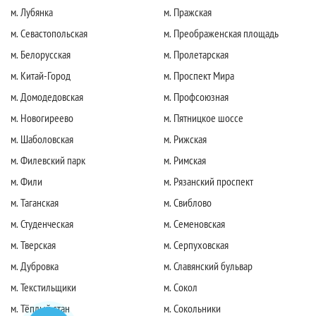
м. Лубянка
м. Пражская
м. Севастопольская
м. Преображенская площадь
м. Белорусская
м. Пролетарская
м. Китай-Город
м. Проспект Мира
м. Домодедовская
м. Профсоюзная
м. Новогиреево
м. Пятницкое шоссе
м. Шаболовская
м. Рижская
м. Филевский парк
м. Римская
м. Фили
м. Рязанский проспект
м. Таганская
м. Свиблово
м. Студенческая
м. Семеновская
м. Тверская
м. Серпуховская
м. Дубровка
м. Славянский бульвар
м. Текстильщики
м. Сокол
м. Тёплый стан
м. Сокольники