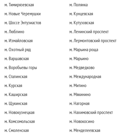
м. Тимирязевская
м. Полянка
м. Новые Черемушки
м. Кунцевская
м. Шоссе Энтузиастов
м. Кутузовская
м. Люблино
м. Ленинский проспект
м. Измайловская
м. Лермонтовский проспект
м. Охотный ряд
м. Марьина роща
м. Варшавская
м. Марьино
м. Воробьевы горы
м. Медведково
м. Сталинская
м. Международная
м. Курская
м. Митино
м. Каширская
м. Мякинино
м. Щукинская
м. Нагорная
м. Новокузнецкая
м. Нахимовский проспект
м. Комсомольская
м. Новокосино
м. Смоленская
м. Менделеевская