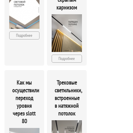
карнизом
Подробнее
Подробнее
Как мы
Трековые
осуществили
светильники,
переход
встроенные
уровня
в натяжной
через slott
потолок
80