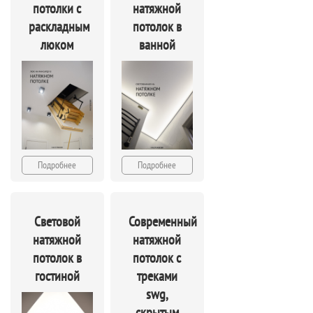
потолки с
натяжной
раскладным
потолок в
люком
ванной
Подробнее
Подробнее
Световой
Современный
натяжной
натяжной
потолок в
потолок с
гостиной
треками
swg,
скрытым