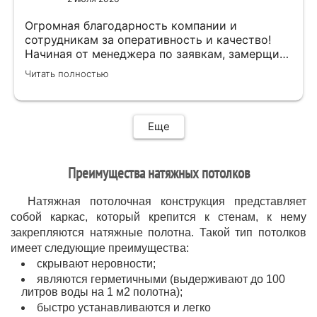
приятно.Мне все понравилось .Хорошая
работа .
Огромная благодарность компании и
сотрудникам за оперативность и качество!
Начиная от менеджера по заявкам, замерщика
и установщиков. Объяснили про полотно и
Читать полностью
системы монтажа, дали выбор, сделали
качественно.
Еще
Преимущества натяжных потолков
Натяжная потолочная конструкция представляет
собой каркас, который крепится к стенам, к нему
закрепляются натяжные полотна. Такой тип потолков
имеет следующие преимущества:
скрывают неровности;
являются герметичными (выдерживают до 100
литров воды на 1 м2 полотна);
быстро устанавливаются и легко