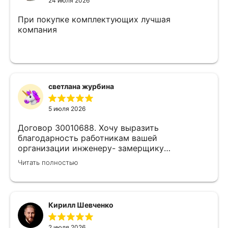
24 июля 2026
При покупке комплектующих лучшая
компания
светлана журбина
5 июля 2026
Договор 30010688. Хочу выразить
благодарность работникам вашей
организации инженеру- замерщику
Кулабухову Николаю,и мастеру монтажа Илье
Читать полностью
.Спасибо за проделанную работу и
предоставленную скидку,после подписания
договора назначили дату ,приехал Илья (
мастер своего дела)
Кирилл Шевченко
быстро,качественно,профессионально сделал
свою работу,убрал за собой ,что очень
2 июля 2026