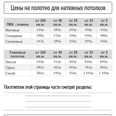
Цены на полотно для натяжных потолков
от 100
от 40
от 25
от 15
от 5
ПВХ - пленка
кв.м.
кв.м.
кв.м.
кв.м.
кв.м.
Матовые
144р.
185р.
205р.
390р.
410р.
Глянцевые
168р.
216р.
240р.
456р.
480р.
Сатиновые
147р.
189р.
210р.
399р.
420р.
Тканевые
от 100
от 40
от 25
от 15
от 5
полотна
кв.м.
кв.м.
кв.м.
кв.м.
кв.м.
Descor
242р.
311р.
345р.
656р.
690р.
Clipso
282р.
362р.
403р.
765р.
805р.
Cerutti
385р.
495р.
550р.
1 045р.
1 100р.
Посетители этой страницы часто смотрят разделы: