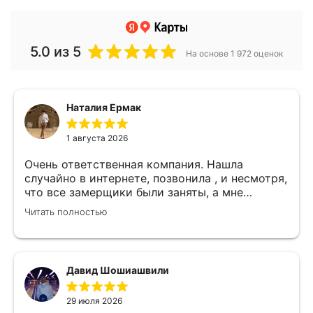
5.0
из 5
На основе 1 972 оценок
Наталия Ермак
1 августа 2026
Очень ответственная компания. Нашла
случайно в интернете, позвонила , и несмотря,
что все замерщики были заняты, а мне
улетать, очень оперативно помогли. Был
Читать полностью
замерщик Денис, потрясающий парень, все
подробно объяснил, много сложностей после
установки мебели. В итоге все обсудили и
заключили договор! Спасибо !
Давид Шошиашвили
29 июля 2026