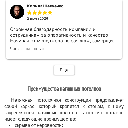
мастер своего дела)
Кирилл Шевченко
быстро,качественно,профессионально сделал
свою работу,убрал за собой ,что очень
2 июля 2026
приятно.Мне все понравилось .Хорошая
работа .
Огромная благодарность компании и
сотрудникам за оперативность и качество!
Начиная от менеджера по заявкам, замерщика
и установщиков. Объяснили про полотно и
Читать полностью
системы монтажа, дали выбор, сделали
качественно.
Еще
Преимущества натяжных потолков
Натяжная потолочная конструкция представляет
собой каркас, который крепится к стенам, к нему
закрепляются натяжные полотна. Такой тип потолков
имеет следующие преимущества:
скрывают неровности;