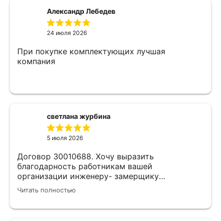
Александр Лебедев
24 июля 2026
При покупке комплектующих лучшая
компания
светлана журбина
5 июля 2026
Договор 30010688. Хочу выразить
благодарность работникам вашей
организации инженеру- замерщику
Кулабухову Николаю,и мастеру монтажа Илье
Читать полностью
.Спасибо за проделанную работу и
предоставленную скидку,после подписания
договора назначили дату ,приехал Илья (