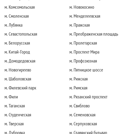
м. Комсомольская
м. Новокосино
м. Смоленская
м. Менделеевская
м. Лубянка
м. Пражская
м. Севастопольская
м. Преображенская площадь
м. Белорусская
м. Пролетарская
м. Китай-Город
м. Проспект Мира
м. Домодедовская
м. Профсоюзная
м. Новогиреево
м. Пятницкое шоссе
м. Шаболовская
м. Рижская
м. Филевский парк
м. Римская
м. Фили
м. Рязанский проспект
м. Таганская
м. Свиблово
м. Студенческая
м. Семеновская
м. Тверская
м. Серпуховская
м. Дубровка
м. Славянский бульвар