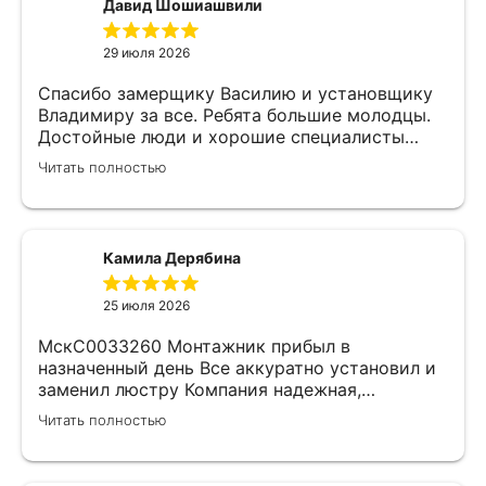
Давид Шошиашвили
29 июля 2026
Спасибо замерщику Василию и установщику
Владимиру за все. Ребята большие молодцы.
Достойные люди и хорошие специалисты
своего дела. Молодцы просто, нет слов.
Читать полностью
Камила Дерябина
25 июля 2026
МскС0033260 Монтажник прибыл в
назначенный день Все аккуратно установил и
заменил люстру Компания надежная,
изначально был заключен договор с
Читать полностью
замерщиком Делают приятные скидки Не
жалеем что обратились к ним)