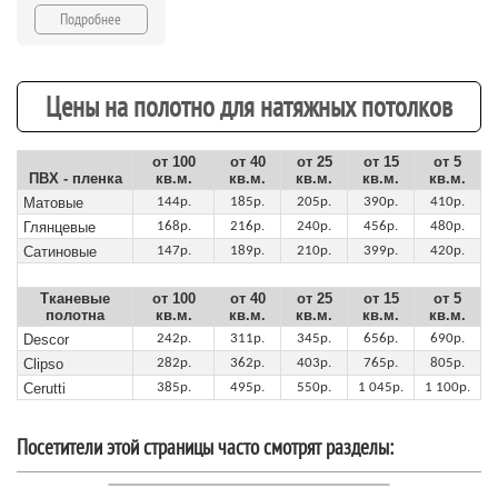
Подробнее
Цены на полотно для натяжных потолков
от 100
от 40
от 25
от 15
от 5
ПВХ - пленка
кв.м.
кв.м.
кв.м.
кв.м.
кв.м.
Матовые
144р.
185р.
205р.
390р.
410р.
Глянцевые
168р.
216р.
240р.
456р.
480р.
Сатиновые
147р.
189р.
210р.
399р.
420р.
Тканевые
от 100
от 40
от 25
от 15
от 5
полотна
кв.м.
кв.м.
кв.м.
кв.м.
кв.м.
Descor
242р.
311р.
345р.
656р.
690р.
Clipso
282р.
362р.
403р.
765р.
805р.
Cerutti
385р.
495р.
550р.
1 045р.
1 100р.
Посетители этой страницы часто смотрят разделы: