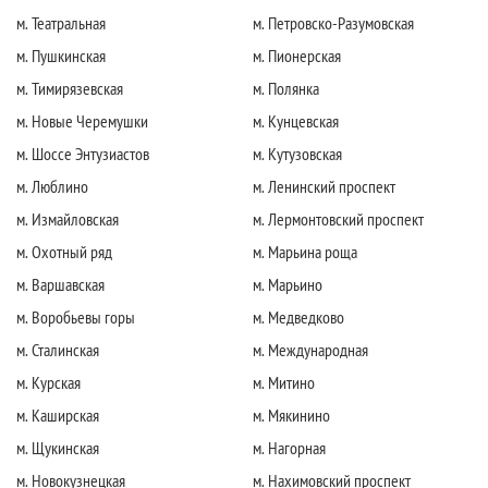
м. Театральная
м. Петровско-Разумовская
м. Пушкинская
м. Пионерская
м. Тимирязевская
м. Полянка
м. Новые Черемушки
м. Кунцевская
м. Шоссе Энтузиастов
м. Кутузовская
м. Люблино
м. Ленинский проспект
м. Измайловская
м. Лермонтовский проспект
м. Охотный ряд
м. Марьина роща
м. Варшавская
м. Марьино
м. Воробьевы горы
м. Медведково
м. Сталинская
м. Международная
м. Курская
м. Митино
м. Каширская
м. Мякинино
м. Щукинская
м. Нагорная
м. Новокузнецкая
м. Нахимовский проспект