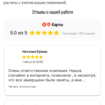
расчеты с учетом ваших пожеланий.
Отзывы о нашей работе
5.0
из 5
На основе 1 972 оценок
Наталия Ермак
1 августа 2026
Очень ответственная компания. Нашла
случайно в интернете, позвонила , и несмотря,
что все замерщики были заняты, а мне
улетать, очень оперативно помогли. Был
Читать полностью
замерщик Денис, потрясающий парень, все
подробно объяснил, много сложностей после
установки мебели. В итоге все обсудили и
заключили договор! Спасибо !