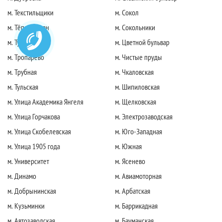
м. Текстильщики
м. Сокол
м. Тёплый стан
м. Сокольники
м. Тушинская
м. Цветной бульвар
м. Тропарево
м. Чистые пруды
м. Трубная
м. Чкаловская
м. Тульская
м. Шипиловская
м. Улица Академика Янгеля
м. Щелковская
м. Улица Горчакова
м. Электрозаводская
м. Улица Скобелевская
м. Юго-Западная
м. Улица 1905 года
м. Южная
м. Университет
м. Ясенево
м. Динамо
м. Авиамоторная
м. Добрынинская
м. Арбатская
м. Кузьминки
м. Баррикадная
м. Автозаводская
м. Бауманская