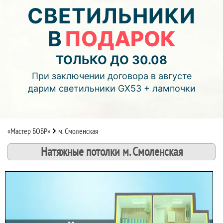
06
09
25
СВЕТИЛЬНИКИ
В
ПОДАРОК
дней
часов
мин.
Подробнее об акции >>
ТОЛЬКО ДО 30.08
Монтаж двухуровнего потолка
При заключении договора в августе
с фотопечатью и подсветкой (смотреть видео)
дарим светильники GX53 + лампочки
«Мастер БОБР»
м. Смоленская
Натяжные потолки м. Смоленская