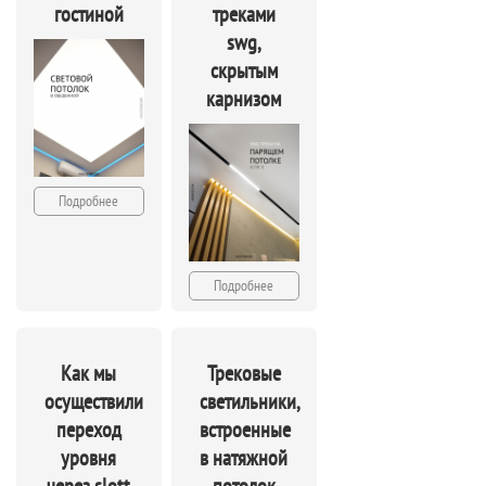
гостиной
треками
swg,
скрытым
карнизом
Подробнее
Подробнее
Как мы
Трековые
осуществили
светильники,
переход
встроенные
уровня
в натяжной