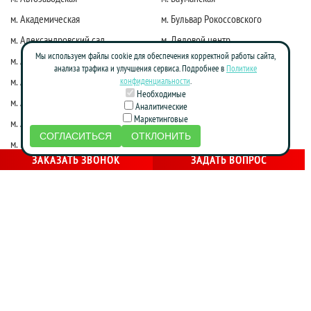
м. Академическая
м. Бульвар Рокоссовского
м. Александровский сад
м. Деловой центр
Мы используем файлы cookie для обеспечения корректной работы сайта,
м. Алексеевская
м. Киевская
анализа трафика и улучшения сервиса. Подробнее в
Политике
м. Алма-Атинская
м. Коломенская
конфиденциальности
.
Необходимые
м. Алтуфьево
м. Краснопресненская
Аналитические
Маркетинговые
м. Аннино
м. Красные ворота
СОГЛАСИТЬСЯ
ОТКЛОНИТЬ
м. Бабушкинская
м. Марксистская
ЗАКАЗАТЬ ЗВОНОК
ЗАДАТЬ ВОПРОС
м. Достоевская
м. Маяковская
м. Жулебино
м. Молодежная
м. Фрунзенская
м. Нагатинская
м. Зябликово
м. Новослободская
м. Калужская
м. Новоясеневская
м. Каховская
м. Октябрьская
м. Кожуховская
м. Партизанская
м. Красногвардейская
м. Печатники