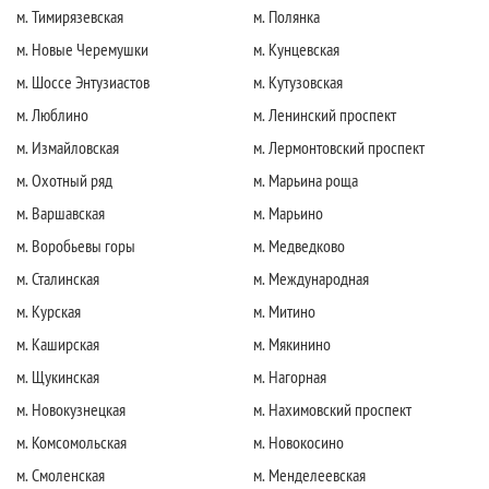
м. Тимирязевская
м. Полянка
м. Новые Черемушки
м. Кунцевская
м. Шоссе Энтузиастов
м. Кутузовская
м. Люблино
м. Ленинский проспект
м. Измайловская
м. Лермонтовский проспект
м. Охотный ряд
м. Марьина роща
м. Варшавская
м. Марьино
м. Воробьевы горы
м. Медведково
м. Сталинская
м. Международная
м. Курская
м. Митино
м. Каширская
м. Мякинино
м. Щукинская
м. Нагорная
м. Новокузнецкая
м. Нахимовский проспект
м. Комсомольская
м. Новокосино
м. Смоленская
м. Менделеевская