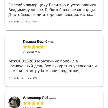
Спасибо замерщику Василию и установщику
Владимиру за все. Ребята большие молодцы.
Достойные люди и хорошие специалисты
своего дела. Молодцы просто, нет слов.
Читать полностью
Камила Дерябина
25 июля 2026
МскС0033260 Монтажник прибыл в
назначенный день Все аккуратно установил и
заменил люстру Компания надежная,
изначально был заключен договор с
Читать полностью
замерщиком Делают приятные скидки Не
жалеем что обратились к ним)
Александр Лебедев