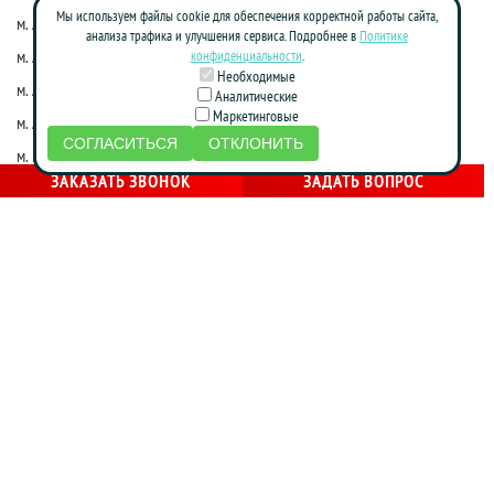
Мы используем файлы cookie для обеспечения корректной работы сайта,
м. Алексеевская
м. Киевская
анализа трафика и улучшения сервиса. Подробнее в
Политике
м. Алма-Атинская
м. Коломенская
конфиденциальности
.
Необходимые
м. Алтуфьево
м. Краснопресненская
Аналитические
Маркетинговые
м. Аннино
м. Красные ворота
СОГЛАСИТЬСЯ
ОТКЛОНИТЬ
м. Бабушкинская
м. Марксистская
ЗАКАЗАТЬ ЗВОНОК
ЗАДАТЬ ВОПРОС
м. Достоевская
м. Маяковская
м. Жулебино
м. Молодежная
м. Фрунзенская
м. Нагатинская
м. Зябликово
м. Новослободская
м. Калужская
м. Новоясеневская
м. Каховская
м. Октябрьская
м. Кожуховская
м. Партизанская
м. Красногвардейская
м. Печатники
м. Красносельская
м. Площадь Революции
м. Крестьянская застава
м. Полежаевская