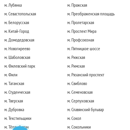
м. Лубянка
м. Пражская
м. Севастопольская
м. Преображенская площадь
м. Белорусская
м. Пролетарская
м. Китай-Город
м. Проспект Мира
м. Домодедовская
м. Профсоюзная
м. Новогиреево
м. Пятницкое шоссе
м. Шаболовская
м. Рижская
м. Филевский парк
м. Римская
м. Фили
м. Рязанский проспект
м. Таганская
м. Свиблово
м. Студенческая
м. Семеновская
м. Тверская
м. Серпуховская
м. Дубровка
м. Славянский бульвар
м. Текстильщики
м. Сокол
м. Тёплый стан
м. Сокольники