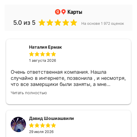
5.0
из 5
На основе 1 972 оценок
Наталия Ермак
1 августа 2026
Очень ответственная компания. Нашла
случайно в интернете, позвонила , и несмотря,
что все замерщики были заняты, а мне
улетать, очень оперативно помогли. Был
Читать полностью
замерщик Денис, потрясающий парень, все
подробно объяснил, много сложностей после
установки мебели. В итоге все обсудили и
заключили договор! Спасибо !
Давид Шошиашвили
29 июля 2026