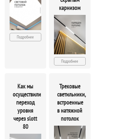
карнизом
Подробнее
Подробнее
Как мы
Трековые
осуществили
светильники,
переход
встроенные
уровня
в натяжной
через slott
потолок
80