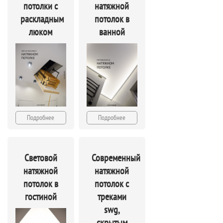
потолки с
натяжной
раскладным
потолок в
люком
ванной
Подробнее
Подробнее
Световой
Современный
натяжной
натяжной
потолок в
потолок с
гостиной
треками
swg,
скрытым