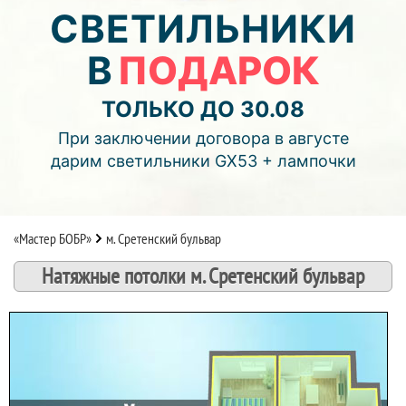
04
09
59
СВЕТИЛЬНИКИ
В
ПОДАРОК
дней
часов
мин.
Подробнее об акции >>
ТОЛЬКО ДО 30.08
Монтаж двухуровнего потолка
При заключении договора в августе
с фотопечатью и подсветкой (смотреть видео)
дарим светильники GX53 + лампочки
«Мастер БОБР»
м. Сретенский бульвар
Натяжные потолки м. Сретенский бульвар