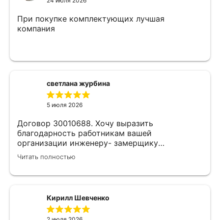
24 июля 2026
При покупке комплектующих лучшая
компания
светлана журбина
5 июля 2026
Договор 30010688. Хочу выразить
благодарность работникам вашей
организации инженеру- замерщику
Кулабухову Николаю,и мастеру монтажа Илье
Читать полностью
.Спасибо за проделанную работу и
предоставленную скидку,после подписания
договора назначили дату ,приехал Илья (
мастер своего дела)
Кирилл Шевченко
быстро,качественно,профессионально сделал
свою работу,убрал за собой ,что очень
2 июля 2026