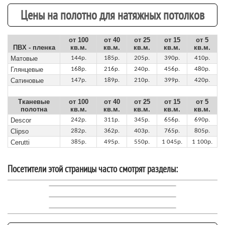
Цены на полотно для натяжных потолков
от 100
от 40
от 25
от 15
от 5
ПВХ - пленка
кв.м.
кв.м.
кв.м.
кв.м.
кв.м.
Матовые
144р.
185р.
205р.
390р.
410р.
Глянцевые
168р.
216р.
240р.
456р.
480р.
Сатиновые
147р.
189р.
210р.
399р.
420р.
Тканевые
от 100
от 40
от 25
от 15
от 5
полотна
кв.м.
кв.м.
кв.м.
кв.м.
кв.м.
Descor
242р.
311р.
345р.
656р.
690р.
Clipso
282р.
362р.
403р.
765р.
805р.
Cerutti
385р.
495р.
550р.
1 045р.
1 100р.
Посетители этой страницы часто смотрят разделы: