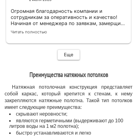
приятно.Мне все понравилось .Хорошая
работа .
Огромная благодарность компании и
сотрудникам за оперативность и качество!
Начиная от менеджера по заявкам, замерщика
и установщиков. Объяснили про полотно и
Читать полностью
системы монтажа, дали выбор, сделали
качественно.
Еще
Преимущества натяжных потолков
Натяжная потолочная конструкция представляет
собой каркас, который крепится к стенам, к нему
закрепляются натяжные полотна. Такой тип потолков
имеет следующие преимущества:
скрывают неровности;
являются герметичными (выдерживают до 100
литров воды на 1 м2 полотна);
быстро устанавливаются и легко