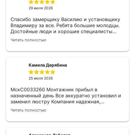
29 июля 2026
Спасибо замерщику Василию и установщику
Владимиру за все. Ребята большие молодцы.
Достойные люди и хорошие специалисты
своего дела. Молодцы просто, нет слов.
Читать полностью
Камила Дерябина
25 июля 2026
МскС0033260 Монтажник прибыл в
назначенный день Все аккуратно установил и
заменил люстру Компания надежная,
изначально был заключен договор с
Читать полностью
замерщиком Делают приятные скидки Не
жалеем что обратились к ним)