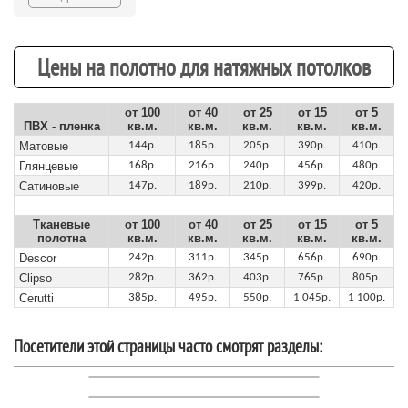
Цены на полотно для натяжных потолков
от 100
от 40
от 25
от 15
от 5
ПВХ - пленка
кв.м.
кв.м.
кв.м.
кв.м.
кв.м.
Матовые
144р.
185р.
205р.
390р.
410р.
Глянцевые
168р.
216р.
240р.
456р.
480р.
Сатиновые
147р.
189р.
210р.
399р.
420р.
Тканевые
от 100
от 40
от 25
от 15
от 5
полотна
кв.м.
кв.м.
кв.м.
кв.м.
кв.м.
Descor
242р.
311р.
345р.
656р.
690р.
Clipso
282р.
362р.
403р.
765р.
805р.
Cerutti
385р.
495р.
550р.
1 045р.
1 100р.
Посетители этой страницы часто смотрят разделы: