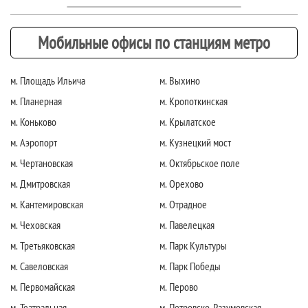
Мобильные офисы по станциям метро
м. Площадь Ильича
м. Выхино
м. Планерная
м. Кропоткинская
м. Коньково
м. Крылатское
м. Аэропорт
м. Кузнецкий мост
м. Чертановская
м. Октябрьское поле
м. Дмитровская
м. Орехово
м. Кантемировская
м. Отрадное
м. Чеховская
м. Павелецкая
м. Третьяковская
м. Парк Культуры
м. Савеловская
м. Парк Победы
м. Первомайская
м. Перово
м. Театральная
м. Петровско-Разумовская