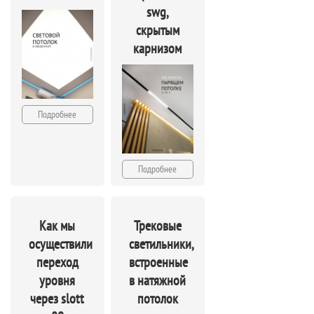
swg,
скрытым
карнизом
Подробнее
Подробнее
Как мы
Трековые
осуществили
светильники,
переход
встроенные
уровня
в натяжной
через slott
потолок