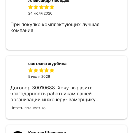
Александр Лебедев
24 июля 2026
При покупке комплектующих лучшая
компания
светлана журбина
5 июля 2026
Договор 30010688. Хочу выразить
благодарность работникам вашей
организации инженеру- замерщику
Кулабухову Николаю,и мастеру монтажа Илье
Читать полностью
.Спасибо за проделанную работу и
предоставленную скидку,после подписания
договора назначили дату ,приехал Илья (
мастер своего дела)
Кирилл Шевченко