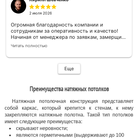
быстро,качественно,профессионально сделал
свою работу,убрал за собой ,что очень
2 июля 2026
приятно.Мне все понравилось .Хорошая
работа .
Огромная благодарность компании и
сотрудникам за оперативность и качество!
Начиная от менеджера по заявкам, замерщика
и установщиков. Объяснили про полотно и
Читать полностью
системы монтажа, дали выбор, сделали
качественно.
Еще
Преимущества натяжных потолков
Натяжная потолочная конструкция представляет
собой каркас, который крепится к стенам, к нему
закрепляются натяжные полотна. Такой тип потолков
имеет следующие преимущества:
скрывают неровности;
являются герметичными (выдерживают до 100