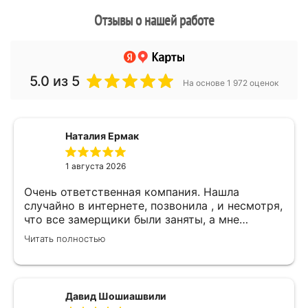
Отзывы о нашей работе
5.0
из 5
На основе 1 972 оценок
Наталия Ермак
1 августа 2026
Очень ответственная компания. Нашла
случайно в интернете, позвонила , и несмотря,
что все замерщики были заняты, а мне
улетать, очень оперативно помогли. Был
Читать полностью
замерщик Денис, потрясающий парень, все
подробно объяснил, много сложностей после
установки мебели. В итоге все обсудили и
заключили договор! Спасибо !
Давид Шошиашвили