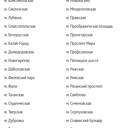
м. Комсомольская
м. Новокосино
м. Смоленская
м. Менделеевская
м. Лубянка
м. Пражская
м. Севастопольская
м. Преображенская площадь
м. Белорусская
м. Пролетарская
м. Китай-Город
м. Проспект Мира
м. Домодедовская
м. Профсоюзная
м. Новогиреево
м. Пятницкое шоссе
м. Шаболовская
м. Рижская
м. Филевский парк
м. Римская
м. Фили
м. Рязанский проспект
м. Таганская
м. Свиблово
м. Студенческая
м. Семеновская
м. Тверская
м. Серпуховская
м. Дубровка
м. Славянский бульвар