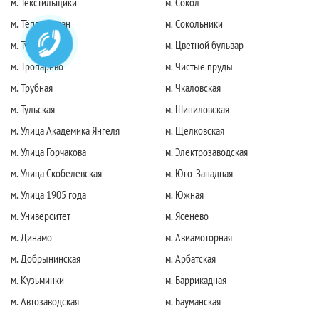
м. Текстильщики
м. Сокол
м. Тёплый стан
м. Сокольники
м. Тушинская
м. Цветной бульвар
м. Тропарево
м. Чистые пруды
м. Трубная
м. Чкаловская
м. Тульская
м. Шипиловская
м. Улица Академика Янгеля
м. Щелковская
м. Улица Горчакова
м. Электрозаводская
м. Улица Скобелевская
м. Юго-Западная
м. Улица 1905 года
м. Южная
м. Университет
м. Ясенево
м. Динамо
м. Авиамоторная
м. Добрынинская
м. Арбатская
м. Кузьминки
м. Баррикадная
м. Автозаводская
м. Бауманская