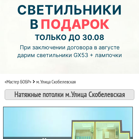
05
04
05
СВЕТИЛЬНИКИ
В
ПОДАРОК
дней
часов
мин.
Подробнее об акции >>
ТОЛЬКО ДО 30.08
Монтаж двухуровнего потолка
При заключении договора в августе
с фотопечатью и подсветкой (смотреть видео)
дарим светильники GX53 + лампочки
«Мастер БОБР»
м. Улица Скобелевская
Натяжные потолки м. Улица Скобелевская