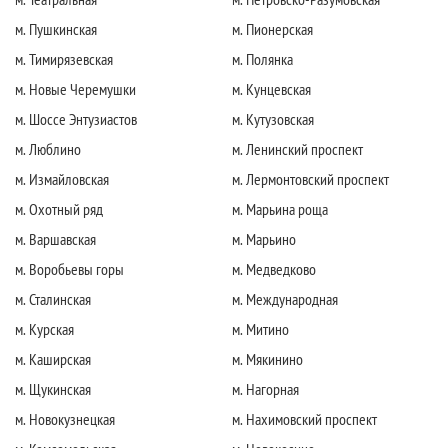
м. Пушкинская
м. Пионерская
м. Тимирязевская
м. Полянка
м. Новые Черемушки
м. Кунцевская
м. Шоссе Энтузиастов
м. Кутузовская
м. Люблино
м. Ленинский проспект
м. Измайловская
м. Лермонтовский проспект
м. Охотный ряд
м. Марьина роща
м. Варшавская
м. Марьино
м. Воробьевы горы
м. Медведково
м. Сталинская
м. Международная
м. Курская
м. Митино
м. Каширская
м. Мякинино
м. Щукинская
м. Нагорная
м. Новокузнецкая
м. Нахимовский проспект