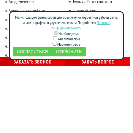
м. Академическая
м. Бульвар Рокоссовского
м. Александровский сад
м. Деловой центр
Мы используем файлы cookie для обеспечения корректной работы сайта,
м. Алексеевская
м. Киевская
анализа трафика и улучшения сервиса. Подробнее в
Политике
м. Алма-Атинская
м. Коломенская
конфиденциальности
.
Необходимые
м. Алтуфьево
м. Краснопресненская
Аналитические
Маркетинговые
м. Аннино
м. Красные ворота
СОГЛАСИТЬСЯ
ОТКЛОНИТЬ
м. Бабушкинская
м. Марксистская
ЗАКАЗАТЬ ЗВОНОК
ЗАДАТЬ ВОПРОС
м. Достоевская
м. Маяковская
м. Жулебино
м. Молодежная
м. Фрунзенская
м. Нагатинская
м. Зябликово
м. Новослободская
м. Калужская
м. Новоясеневская
м. Каховская
м. Октябрьская
м. Кожуховская
м. Партизанская
м. Красногвардейская
м. Печатники