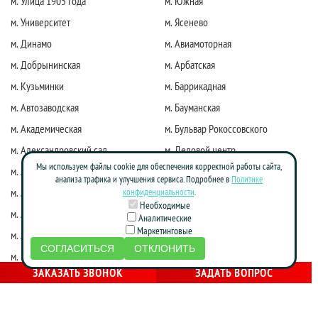
м. Улица 1905 года
м. Южная
м. Университет
м. Ясенево
м. Динамо
м. Авиамоторная
м. Добрынинская
м. Арбатская
м. Кузьминки
м. Баррикадная
м. Автозаводская
м. Бауманская
м. Академическая
м. Бульвар Рокоссовского
м. Александровский сад
м. Деловой центр
Мы используем файлы cookie для обеспечения корректной работы сайта,
м. Алексеевская
м. Киевская
анализа трафика и улучшения сервиса. Подробнее в
Политике
м. Алма-Атинская
м. Коломенская
конфиденциальности
.
Необходимые
м. Алтуфьево
м. Краснопресненская
Аналитические
Маркетинговые
м. Аннино
м. Красные ворота
СОГЛАСИТЬСЯ
ОТКЛОНИТЬ
м. Бабушкинская
м. Марксистская
ЗАКАЗАТЬ ЗВОНОК
ЗАДАТЬ ВОПРОС
м. Достоевская
м. Маяковская
м. Жулебино
м. Молодежная