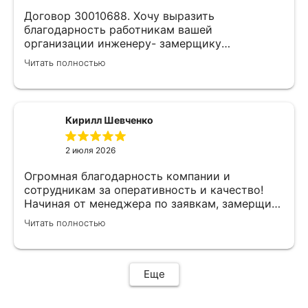
Договор 30010688. Хочу выразить
благодарность работникам вашей
организации инженеру- замерщику
Кулабухову Николаю,и мастеру монтажа Илье
Читать полностью
.Спасибо за проделанную работу и
предоставленную скидку,после подписания
договора назначили дату ,приехал Илья (
мастер своего дела)
Кирилл Шевченко
быстро,качественно,профессионально сделал
свою работу,убрал за собой ,что очень
2 июля 2026
приятно.Мне все понравилось .Хорошая
работа .
Огромная благодарность компании и
сотрудникам за оперативность и качество!
Начиная от менеджера по заявкам, замерщика
и установщиков. Объяснили про полотно и
Читать полностью
системы монтажа, дали выбор, сделали
качественно.
Еще