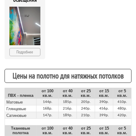
Подробнее
Цены на полотно для натяжных потолков
от 100
от 40
от 25
от 15
от 5
ПВХ - пленка
кв.м.
кв.м.
кв.м.
кв.м.
кв.м.
Матовые
144р.
185р.
205р.
390р.
410р.
Глянцевые
168р.
216р.
240р.
456р.
480р.
Сатиновые
147р.
189р.
210р.
399р.
420р.
Тканевые
от 100
от 40
от 25
от 15
от 5
полотна
кв.м.
кв.м.
кв.м.
кв.м.
кв.м.