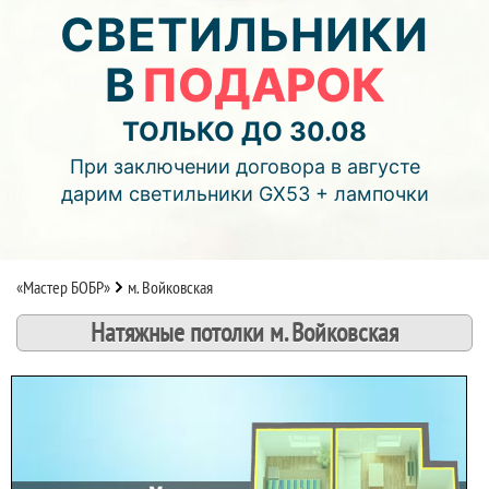
03
07
11
СВЕТИЛЬНИКИ
В
ПОДАРОК
дней
часов
мин.
Подробнее об акции >>
ТОЛЬКО ДО 30.08
Монтаж двухуровнего потолка
При заключении договора в августе
с фотопечатью и подсветкой (смотреть видео)
дарим светильники GX53 + лампочки
«Мастер БОБР»
м. Войковская
Натяжные потолки м. Войковская