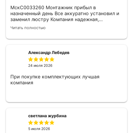
МскС0033260 Монтажник прибыл в
назначенный день Все аккуратно установил и
заменил люстру Компания надежная,
изначально был заключен договор с
Читать полностью
замерщиком Делают приятные скидки Не
жалеем что обратились к ним)
Александр Лебедев
24 июля 2026
При покупке комплектующих лучшая
компания
светлана журбина
5 июля 2026