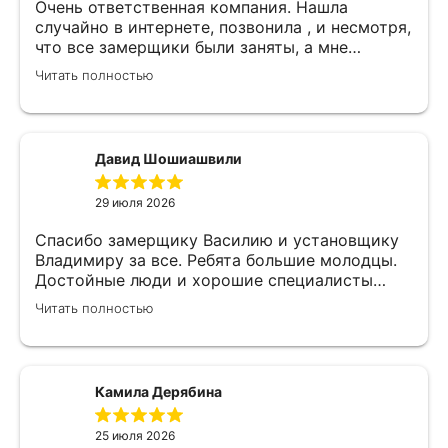
Очень ответственная компания. Нашла
случайно в интернете, позвонила , и несмотря,
что все замерщики были заняты, а мне
улетать, очень оперативно помогли. Был
Читать полностью
замерщик Денис, потрясающий парень, все
подробно объяснил, много сложностей после
установки мебели. В итоге все обсудили и
заключили договор! Спасибо !
Давид Шошиашвили
29 июля 2026
Спасибо замерщику Василию и установщику
Владимиру за все. Ребята большие молодцы.
Достойные люди и хорошие специалисты
своего дела. Молодцы просто, нет слов.
Читать полностью
Камила Дерябина
25 июля 2026