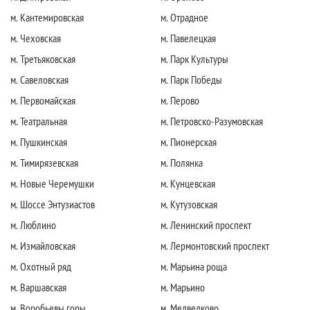
м. Кантемировская
м. Отрадное
м. Чеховская
м. Павелецкая
м. Третьяковская
м. Парк Культуры
м. Савеловская
м. Парк Победы
м. Первомайская
м. Перово
м. Театральная
м. Петровско-Разумовская
м. Пушкинская
м. Пионерская
м. Тимирязевская
м. Полянка
м. Новые Черемушки
м. Кунцевская
м. Шоссе Энтузиастов
м. Кутузовская
м. Люблино
м. Ленинский проспект
м. Измайловская
м. Лермонтовский проспект
м. Охотный ряд
м. Марьина роща
м. Варшавская
м. Марьино
м. Воробьевы горы
м. Медведково