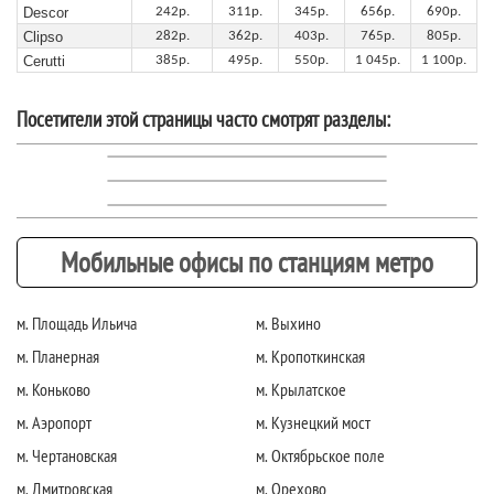
Descor
242р.
311р.
345р.
656р.
690р.
Clipso
282р.
362р.
403р.
765р.
805р.
Cerutti
385р.
495р.
550р.
1 045р.
1 100р.
Посетители этой страницы часто смотрят разделы:
Мобильные офисы по станциям метро
м. Площадь Ильича
м. Выхино
м. Планерная
м. Кропоткинская
м. Коньково
м. Крылатское
м. Аэропорт
м. Кузнецкий мост
м. Чертановская
м. Октябрьское поле
м. Дмитровская
м. Орехово