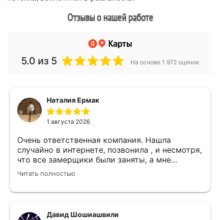
Отзывы о нашей работе
5.0
из 5
На основе 1 972 оценок
Наталия Ермак
1 августа 2026
Очень ответственная компания. Нашла
случайно в интернете, позвонила , и несмотря,
что все замерщики были заняты, а мне
улетать, очень оперативно помогли. Был
Читать полностью
замерщик Денис, потрясающий парень, все
подробно объяснил, много сложностей после
установки мебели. В итоге все обсудили и
заключили договор! Спасибо !
Давид Шошиашвили