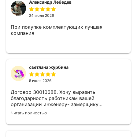
Александр Лебедев
24 июля 2026
При покупке комплектующих лучшая
компания
светлана журбина
5 июля 2026
Договор 30010688. Хочу выразить
благодарность работникам вашей
организации инженеру- замерщику
Кулабухову Николаю,и мастеру монтажа Илье
Читать полностью
.Спасибо за проделанную работу и
предоставленную скидку,после подписания
договора назначили дату ,приехал Илья (
мастер своего дела)