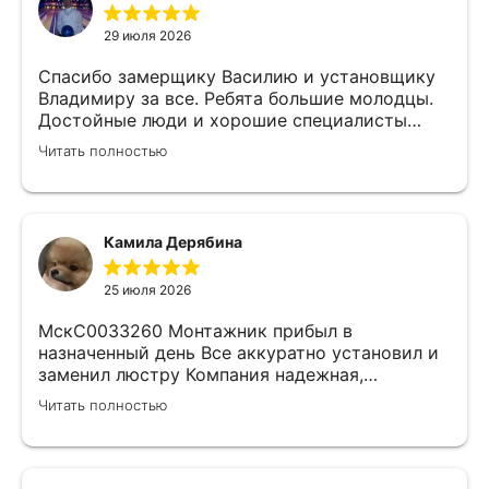
29 июля 2026
Спасибо замерщику Василию и установщику
Владимиру за все. Ребята большие молодцы.
Достойные люди и хорошие специалисты
своего дела. Молодцы просто, нет слов.
Читать полностью
Камила Дерябина
25 июля 2026
МскС0033260 Монтажник прибыл в
назначенный день Все аккуратно установил и
заменил люстру Компания надежная,
изначально был заключен договор с
Читать полностью
замерщиком Делают приятные скидки Не
жалеем что обратились к ним)