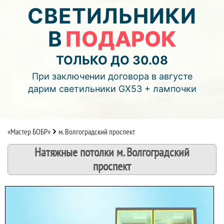
05
14
14
СВЕТИЛЬНИКИ
В
ПОДАРОК
дней
часов
мин.
Подробнее об акции >>
ТОЛЬКО ДО 30.08
Монтаж двухуровнего потолка
При заключении договора в августе
с фотопечатью и подсветкой (смотреть видео)
дарим светильники GX53 + лампочки
«Мастер БОБР»
м. Волгоградский проспект
Натяжные потолки м. Волгоградский
проспект