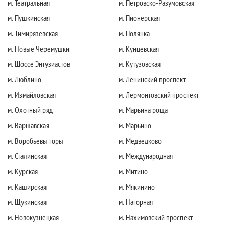
м. Театральная
м. Петровско-Разумовская
м. Пушкинская
м. Пионерская
м. Тимирязевская
м. Полянка
м. Новые Черемушки
м. Кунцевская
м. Шоссе Энтузиастов
м. Кутузовская
м. Люблино
м. Ленинский проспект
м. Измайловская
м. Лермонтовский проспект
м. Охотный ряд
м. Марьина роща
м. Варшавская
м. Марьино
м. Воробьевы горы
м. Медведково
м. Сталинская
м. Международная
м. Курская
м. Митино
м. Каширская
м. Мякинино
м. Щукинская
м. Нагорная
м. Новокузнецкая
м. Нахимовский проспект