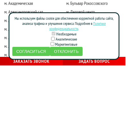
м. Академическая
м. Бульвар Рокоссовского
м. Александровский сад
м. Деловой центр
Мы используем файлы cookie для обеспечения корректной работы сайта,
м. Алексеевская
м. Киевская
анализа трафика и улучшения сервиса. Подробнее в
Политике
м. Алма-Атинская
м. Коломенская
конфиденциальности
.
Необходимые
м. Алтуфьево
м. Краснопресненская
Аналитические
Маркетинговые
м. Аннино
м. Красные ворота
СОГЛАСИТЬСЯ
ОТКЛОНИТЬ
м. Бабушкинская
м. Марксистская
ЗАКАЗАТЬ ЗВОНОК
ЗАДАТЬ ВОПРОС
м. Достоевская
м. Маяковская
м. Жулебино
м. Молодежная
м. Фрунзенская
м. Нагатинская
м. Зябликово
м. Новослободская
м. Калужская
м. Новоясеневская
м. Каховская
м. Октябрьская
м. Кожуховская
м. Партизанская
м. Красногвардейская
м. Печатники