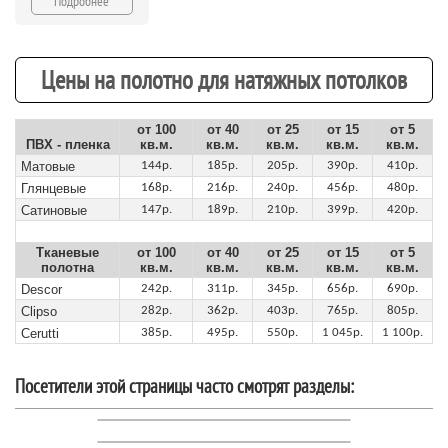
Подробнее
Цены на полотно для натяжных потолков
от 100
от 40
от 25
от 15
от 5
ПВХ - пленка
кв.м.
кв.м.
кв.м.
кв.м.
кв.м.
Матовые
144р.
185р.
205р.
390р.
410р.
Глянцевые
168р.
216р.
240р.
456р.
480р.
Сатиновые
147р.
189р.
210р.
399р.
420р.
Тканевые
от 100
от 40
от 25
от 15
от 5
полотна
кв.м.
кв.м.
кв.м.
кв.м.
кв.м.
Descor
242р.
311р.
345р.
656р.
690р.
Clipso
282р.
362р.
403р.
765р.
805р.
Cerutti
385р.
495р.
550р.
1 045р.
1 100р.
Посетители этой страницы часто смотрят разделы: