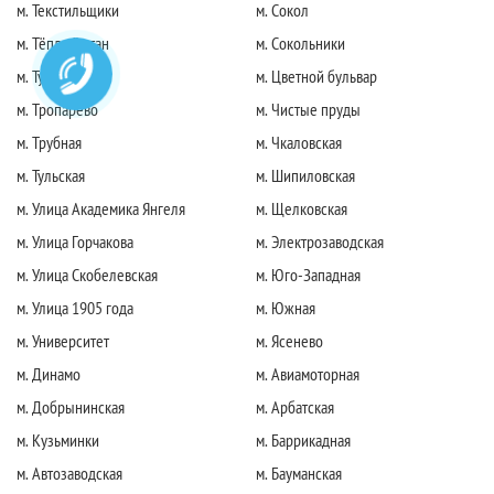
м. Текстильщики
м. Сокол
м. Тёплый стан
м. Сокольники
м. Тушинская
м. Цветной бульвар
м. Тропарево
м. Чистые пруды
м. Трубная
м. Чкаловская
м. Тульская
м. Шипиловская
м. Улица Академика Янгеля
м. Щелковская
м. Улица Горчакова
м. Электрозаводская
м. Улица Скобелевская
м. Юго-Западная
м. Улица 1905 года
м. Южная
м. Университет
м. Ясенево
м. Динамо
м. Авиамоторная
м. Добрынинская
м. Арбатская
м. Кузьминки
м. Баррикадная
м. Автозаводская
м. Бауманская