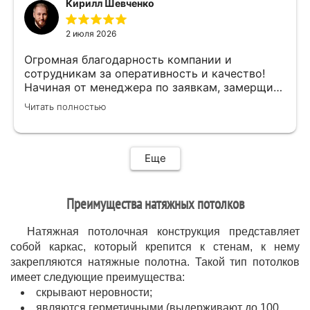
Кирилл Шевченко
быстро,качественно,профессионально сделал
свою работу,убрал за собой ,что очень
2 июля 2026
приятно.Мне все понравилось .Хорошая
работа .
Огромная благодарность компании и
сотрудникам за оперативность и качество!
Начиная от менеджера по заявкам, замерщика
и установщиков. Объяснили про полотно и
Читать полностью
системы монтажа, дали выбор, сделали
качественно.
Еще
Преимущества натяжных потолков
Натяжная потолочная конструкция представляет
собой каркас, который крепится к стенам, к нему
закрепляются натяжные полотна. Такой тип потолков
имеет следующие преимущества:
скрывают неровности;
являются герметичными (выдерживают до 100