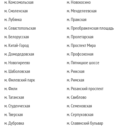
м. Комсомольская
м. Новокосино
м. Смоленская
м. Менделеевская
м. Лубянка
м. Пражская
м. Севастопольская
м. Преображенская площадь
м. Белорусская
м. Пролетарская
м. Китай-Город
м. Проспект Мира
м. Домодедовская
м. Профсоюзная
м. Новогиреево
м. Пятницкое шоссе
м. Шаболовская
м. Рижская
м. Филевский парк
м. Римская
м. Фили
м. Рязанский проспект
м. Таганская
м. Свиблово
м. Студенческая
м. Семеновская
м. Тверская
м. Серпуховская
м. Дубровка
м. Славянский бульвар