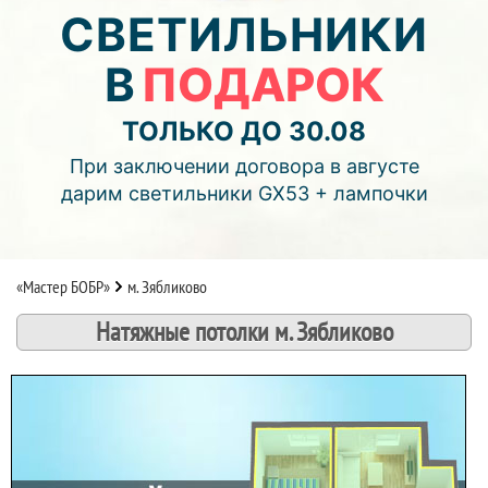
05
17
34
СВЕТИЛЬНИКИ
В
ПОДАРОК
дней
часов
мин.
Подробнее об акции >>
ТОЛЬКО ДО 30.08
Монтаж двухуровнего потолка
При заключении договора в августе
с фотопечатью и подсветкой (смотреть видео)
дарим светильники GX53 + лампочки
«Мастер БОБР»
м. Зябликово
Натяжные потолки м. Зябликово