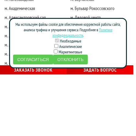
м. Академическая
м. Бульвар Рокоссовского
м. Александровский сад
м. Деловой центр
Мы используем файлы cookie для обеспечения корректной работы сайта,
м. Алексеевская
м. Киевская
анализа трафика и улучшения сервиса. Подробнее в
Политике
м. Алма-Атинская
м. Коломенская
конфиденциальности
.
Необходимые
м. Алтуфьево
м. Краснопресненская
Аналитические
Маркетинговые
м. Аннино
м. Красные ворота
СОГЛАСИТЬСЯ
ОТКЛОНИТЬ
м. Бабушкинская
м. Марксистская
ЗАКАЗАТЬ ЗВОНОК
ЗАДАТЬ ВОПРОС
м. Достоевская
м. Маяковская
м. Жулебино
м. Молодежная
м. Фрунзенская
м. Нагатинская
м. Зябликово
м. Новослободская
м. Калужская
м. Новоясеневская
м. Каховская
м. Октябрьская
м. Кожуховская
м. Партизанская
м. Красногвардейская
м. Печатники