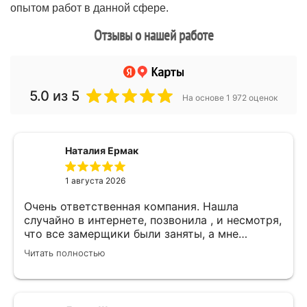
опытом работ в данной сфере.
Отзывы о нашей работе
5.0
из 5
На основе 1 972 оценок
Наталия Ермак
1 августа 2026
Очень ответственная компания. Нашла
случайно в интернете, позвонила , и несмотря,
что все замерщики были заняты, а мне
улетать, очень оперативно помогли. Был
Читать полностью
замерщик Денис, потрясающий парень, все
подробно объяснил, много сложностей после
установки мебели. В итоге все обсудили и
заключили договор! Спасибо !