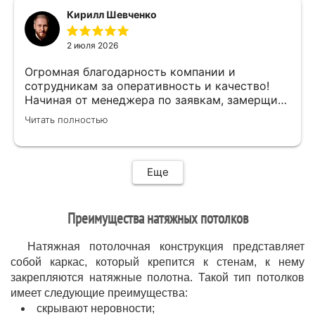
мастер своего дела)
Кирилл Шевченко
быстро,качественно,профессионально сделал
свою работу,убрал за собой ,что очень
2 июля 2026
приятно.Мне все понравилось .Хорошая
работа .
Огромная благодарность компании и
сотрудникам за оперативность и качество!
Начиная от менеджера по заявкам, замерщика
и установщиков. Объяснили про полотно и
Читать полностью
системы монтажа, дали выбор, сделали
качественно.
Еще
Преимущества натяжных потолков
Натяжная потолочная конструкция представляет
собой каркас, который крепится к стенам, к нему
закрепляются натяжные полотна. Такой тип потолков
имеет следующие преимущества:
скрывают неровности;