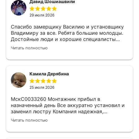
Давид Шошиашвили
29 июля 2026
Спасибо замерщику Василию и установщику
Владимиру за все. Ребята большие молодцы.
Достойные люди и хорошие специалисты
своего дела. Молодцы просто, нет слов.
Читать полностью
Камила Дерябина
25 июля 2026
МскС0033260 Монтажник прибыл в
назначенный день Все аккуратно установил и
заменил люстру Компания надежная,
изначально был заключен договор с
Читать полностью
замерщиком Делают приятные скидки Не
жалеем что обратились к ним)