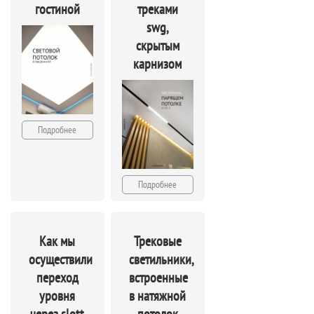
гостиной
треками
swg,
скрытым
карнизом
Подробнее
Подробнее
Как мы
Трековые
осуществили
светильники,
переход
встроенные
уровня
в натяжной