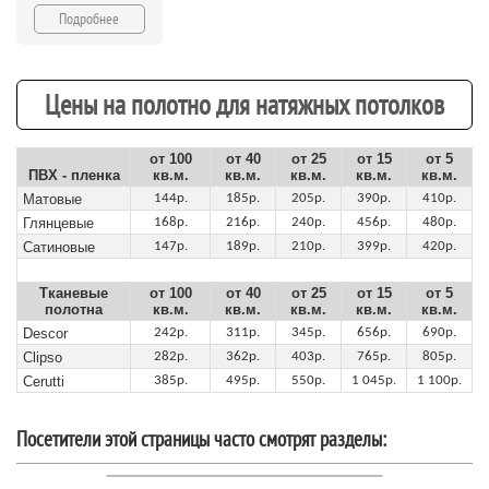
Подробнее
Цены на полотно для натяжных потолков
от 100
от 40
от 25
от 15
от 5
ПВХ - пленка
кв.м.
кв.м.
кв.м.
кв.м.
кв.м.
Матовые
144р.
185р.
205р.
390р.
410р.
Глянцевые
168р.
216р.
240р.
456р.
480р.
Сатиновые
147р.
189р.
210р.
399р.
420р.
Тканевые
от 100
от 40
от 25
от 15
от 5
полотна
кв.м.
кв.м.
кв.м.
кв.м.
кв.м.
Descor
242р.
311р.
345р.
656р.
690р.
Clipso
282р.
362р.
403р.
765р.
805р.
Cerutti
385р.
495р.
550р.
1 045р.
1 100р.
Посетители этой страницы часто смотрят разделы: