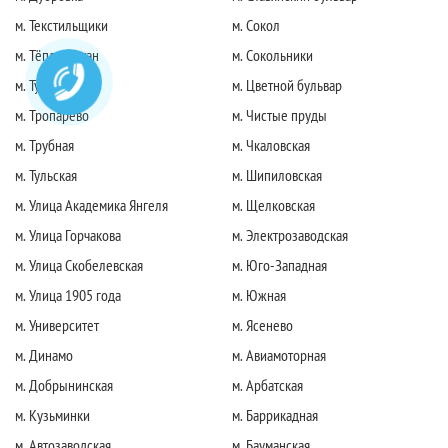
м. Текстильщики
м. Сокол
м. Тёплый стан
м. Сокольники
м. Тушинская
м. Цветной бульвар
м. Тропарево
м. Чистые пруды
м. Трубная
м. Чкаловская
м. Тульская
м. Шипиловская
м. Улица Академика Янгеля
м. Щелковская
м. Улица Горчакова
м. Электрозаводская
м. Улица Скобелевская
м. Юго-Западная
м. Улица 1905 года
м. Южная
м. Университет
м. Ясенево
м. Динамо
м. Авиамоторная
м. Добрынинская
м. Арбатская
м. Кузьминки
м. Баррикадная
м. Автозаводская
м. Бауманская