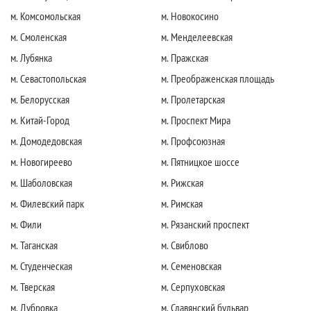
м. Комсомольская
м. Новокосино
м. Смоленская
м. Менделеевская
м. Лубянка
м. Пражская
м. Севастопольская
м. Преображенская площадь
м. Белорусская
м. Пролетарская
м. Китай-Город
м. Проспект Мира
м. Домодедовская
м. Профсоюзная
м. Новогиреево
м. Пятницкое шоссе
м. Шаболовская
м. Рижская
м. Филевский парк
м. Римская
м. Фили
м. Рязанский проспект
м. Таганская
м. Свиблово
м. Студенческая
м. Семеновская
м. Тверская
м. Серпуховская
м. Дубровка
м. Славянский бульвар