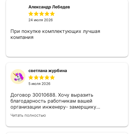
Александр Лебедев
24 июля 2026
При покупке комплектующих лучшая
компания
светлана журбина
5 июля 2026
Договор 30010688. Хочу выразить
благодарность работникам вашей
организации инженеру- замерщику
Кулабухову Николаю,и мастеру монтажа Илье
Читать полностью
.Спасибо за проделанную работу и
предоставленную скидку,после подписания
договора назначили дату ,приехал Илья (