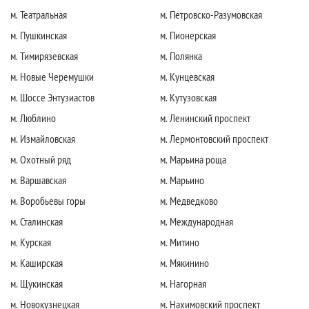
м. Театральная
м. Петровско-Разумовская
м. Пушкинская
м. Пионерская
м. Тимирязевская
м. Полянка
м. Новые Черемушки
м. Кунцевская
м. Шоссе Энтузиастов
м. Кутузовская
м. Люблино
м. Ленинский проспект
м. Измайловская
м. Лермонтовский проспект
м. Охотный ряд
м. Марьина роща
м. Варшавская
м. Марьино
м. Воробьевы горы
м. Медведково
м. Сталинская
м. Международная
м. Курская
м. Митино
м. Каширская
м. Мякинино
м. Щукинская
м. Нагорная
м. Новокузнецкая
м. Нахимовский проспект