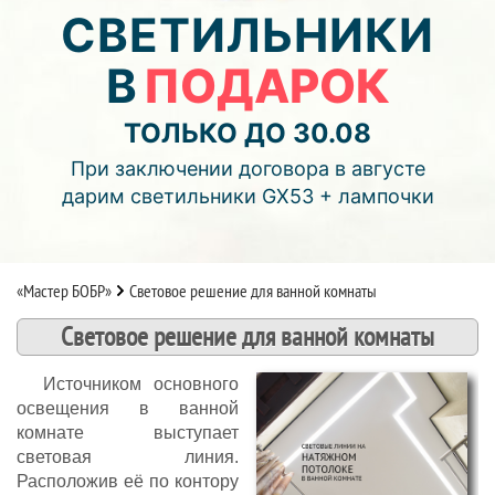
05
10
18
СВЕТИЛЬНИКИ
В
ПОДАРОК
дней
часов
мин.
Подробнее об акции >>
ТОЛЬКО ДО 30.08
Монтаж двухуровнего потолка
При заключении договора в августе
с фотопечатью и подсветкой (смотреть видео)
дарим светильники GX53 + лампочки
«Мастер БОБР»
Световое решение для ванной комнаты
Световое решение для ванной комнаты
Источником основного
освещения в ванной
комнате выступает
световая линия.
Расположив её по контору