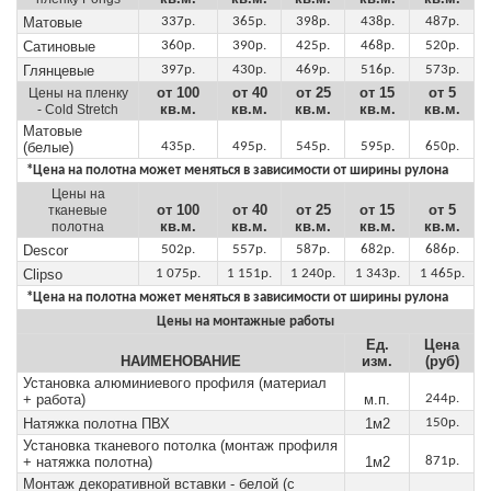
Матовые
337р.
365р.
398р.
438р.
487р.
Сатиновые
360р.
390р.
425р.
468р.
520р.
Глянцевые
397р.
430р.
469р.
516р.
573р.
от 100
от 40
от 25
от 15
от 5
Цены на пленку
кв.м.
кв.м.
кв.м.
кв.м.
кв.м.
- Cold Stretch
Матовые
(белые)
435р.
495р.
545р.
595р.
650р.
*Цена на полотна может меняться в зависимости от ширины рулона
Цены на
от 100
от 40
от 25
от 15
от 5
тканевые
кв.м.
кв.м.
кв.м.
кв.м.
кв.м.
полотна
Descor
502р.
557р.
587р.
682р.
686р.
Clipso
1 075р.
1 151р.
1 240р.
1 343р.
1 465р.
*Цена на полотна может меняться в зависимости от ширины рулона
Цены на монтажные работы
Ед.
Цена
НАИМЕНОВАНИЕ
изм.
(руб)
Установка алюминиевого профиля (материал
+ работа)
м.п.
244р.
Натяжка полотна ПВХ
1м2
150р.
Установка тканевого потолка (монтаж профиля
+ натяжка полотна)
1м2
871р.
Монтаж декоративной вставки - белой (с