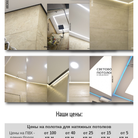
Наши цены:
Цены на полотна для натяжных потолков
от 100
от 40
от 25
от 15
от 5
Цены на ПВХ -
кв.м.
кв.м.
кв.м.
кв.м.
кв.м.
пленку Pongs