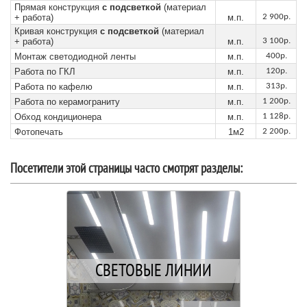
Прямая конструкция
с подсветкой
(материал
+ работа)
м.п.
2 900р.
Кривая конструкция
с подсветкой
(материал
+ работа)
м.п.
3 100р.
Монтаж светодиодной ленты
м.п.
400р.
Работа по ГКЛ
м.п.
120р.
Работа по кафелю
м.п.
313р.
Работа по керамограниту
м.п.
1 200р.
Обход кондиционера
м.п.
1 128р.
Фотопечать
1м2
2 200р.
Посетители этой страницы часто смотрят разделы:
СВЕТОВЫЕ ЛИНИИ