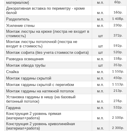
материалом)
м.п.
60р.
Декоративная вставка по периметру - кроме
белой
м.п.
160р.
Разделитель
м.п.
1 408р.
Усиление стены
м.п.
230р.
Монтаж люстры на крюке (люстра не входит в
стоимость)
шт
372р.
Монтаж люстры потолочной (люстра не
входит в стоимость)
шт
592р.
Монтаж софита (без учета стоимости софита)
шт
520р.
Разводка освещения
м.п.
158р.
Монтаж обвода трубы
шт
353р.
Спайка
м.п.
1 550р.
Монтаж гардины скрытой
м.п.
450р.
Монтаж гардины скрытой с перегибом
м.п.
1 113р.
Монтаж гардины на натяжной потолок
м.п.
213р.
Установка гардины в нишу (на базовый
бетонный потолок)
м.п.
276р.
Гардина
м.п.
532р.
Конструкция 2 уровень прямая
(материал+работа)
м.п.
2 100р.
Конструкция 2 уровень криволинейная
(материал+работа)
м.п.
2 300р.