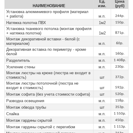
Ед.
Цена
НАИМЕНОВАНИЕ
изм.
(руб)
Установка алюминиевого профиля (материал
+ работа)
м.п.
244р.
Натяжка полотна ПВХ
1м2
150р.
Установка тканевого потолка (монтаж профиля
+ натяжка полотна)
1м2
871р.
Монтаж декоративной вставки - белой (с
материалом)
м.п.
60р.
Декоративная вставка по периметру - кроме
белой
м.п.
160р.
Разделитель
м.п.
1 408р.
Усиление стены
м.п.
230р.
Монтаж люстры на крюке (люстра не входит в
стоимость)
шт
372р.
Монтаж люстры потолочной (люстра не
входит в стоимость)
шт
592р.
Монтаж софита (без учета стоимости софита)
шт
520р.
Разводка освещения
м.п.
158р.
Монтаж обвода трубы
шт
353р.
Спайка
м.п.
1 550р.
Монтаж гардины скрытой
м.п.
450р.
Монтаж гардины скрытой с перегибом
м.п.
1 113р.