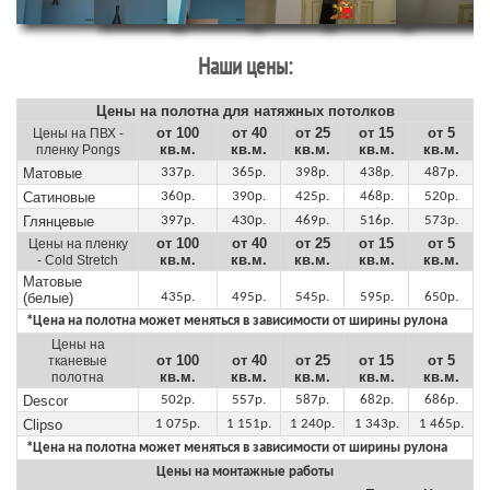
Наши цены:
Цены на полотна для натяжных потолков
от 100
от 40
от 25
от 15
от 5
Цены на ПВХ -
кв.м.
кв.м.
кв.м.
кв.м.
кв.м.
пленку Pongs
Матовые
337р.
365р.
398р.
438р.
487р.
Сатиновые
360р.
390р.
425р.
468р.
520р.
Глянцевые
397р.
430р.
469р.
516р.
573р.
от 100
от 40
от 25
от 15
от 5
Цены на пленку
кв.м.
кв.м.
кв.м.
кв.м.
кв.м.
- Cold Stretch
Матовые
(белые)
435р.
495р.
545р.
595р.
650р.
*Цена на полотна может меняться в зависимости от ширины рулона
Цены на
от 100
от 40
от 25
от 15
от 5
тканевые
кв.м.
кв.м.
кв.м.
кв.м.
кв.м.
полотна
Descor
502р.
557р.
587р.
682р.
686р.
Clipso
1 075р.
1 151р.
1 240р.
1 343р.
1 465р.
*Цена на полотна может меняться в зависимости от ширины рулона
Цены на монтажные работы