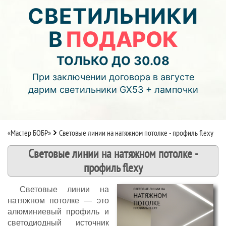
02
17
46
СВЕТИЛЬНИКИ
В
ПОДАРОК
дней
часов
мин.
Подробнее об акции >>
ТОЛЬКО ДО 30.08
Монтаж двухуровнего потолка
При заключении договора в августе
с фотопечатью и подсветкой (смотреть видео)
дарим светильники GX53 + лампочки
«Мастер БОБР»
Световые линии на натяжном потолке - профиль flexy
Световые линии на натяжном потолке -
профиль flexy
Световые линии на
натяжном потолке — это
алюминиевый профиль и
светодиодный источник