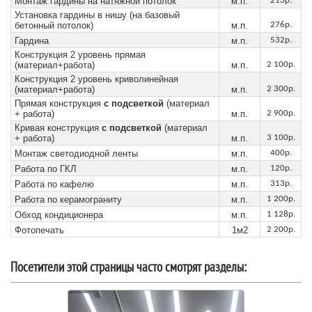
Монтаж гардины на натяжной потолок
м.п.
213р.
Установка гардины в нишу (на базовый
бетонный потолок)
м.п.
276р.
Гардина
м.п.
532р.
Конструкция 2 уровень прямая
(материал+работа)
м.п.
2 100р.
Конструкция 2 уровень криволинейная
(материал+работа)
м.п.
2 300р.
Прямая конструкция
с подсветкой
(материал
+ работа)
м.п.
2 900р.
Кривая конструкция
с подсветкой
(материал
+ работа)
м.п.
3 100р.
Монтаж светодиодной ленты
м.п.
400р.
Работа по ГКЛ
м.п.
120р.
Работа по кафелю
м.п.
313р.
Работа по керамограниту
м.п.
1 200р.
Обход кондиционера
м.п.
1 128р.
Фотопечать
1м2
2 200р.
Посетители этой страницы часто смотрят разделы: