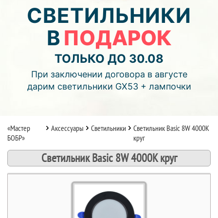
05
13
02
СВЕТИЛЬНИКИ
В
ПОДАРОК
дней
часов
мин.
Подробнее об акции >>
ТОЛЬКО ДО 30.08
Монтаж двухуровнего потолка
При заключении договора в августе
с фотопечатью и подсветкой (смотреть видео)
дарим светильники GX53 + лампочки
«Мастер
Аксессуары
Светильники
Светильник Basic 8W 4000K
БОБР»
круг
Светильник Basic 8W 4000K круг