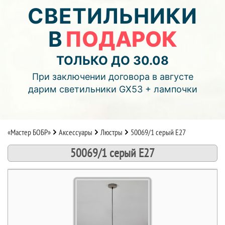
04
13
13
СВЕТИЛЬНИКИ
В
ПОДАРОК
дней
часов
мин.
Подробнее об акции >>
ТОЛЬКО ДО 30.08
Монтаж двухуровнего потолка
При заключении договора в августе
с фотопечатью и подсветкой (смотреть видео)
дарим светильники GX53 + лампочки
«Мастер БОБР»
Аксессуары
Люстры
50069/1 серый E27
50069/1 серый E27