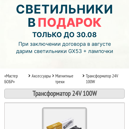
04
13
14
СВЕТИЛЬНИКИ
В
ПОДАРОК
дней
часов
мин.
Подробнее об акции >>
ТОЛЬКО ДО 30.08
Монтаж двухуровнего потолка
При заключении договора в августе
с фотопечатью и подсветкой (смотреть видео)
дарим светильники GX53 + лампочки
«Мастер
Аксессуары
Магнитные
Трансформатор 24V
БОБР»
треки
100W
Трансформатор 24V 100W