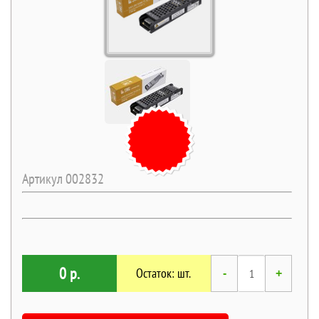
Артикул 002832
0 р.
Остаток: шт.
-
+