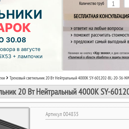
Количество труб
ЬНИКИ
БЕСПЛАТНАЯ КОНСУЛЬТАЦИ
АРОК
ответит на любые вопросы
поможет рассчитать стоимост
О 30.08
предложит самый выгодный 
отреть видео)
овора в августе
Нажимая на кнопку
«Жду звонок»
, я даю соглас
GX53 + лампочки
«Политикой в области обработки и защиты персо
еки
Трековый светильник 20 Вт Нейтральный 4000К SY-601202-BL-20-36-N
льник 20 Вт Нейтральный 4000К SY-601
Артикул 004835