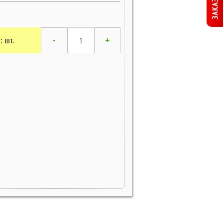
: шт.
-
+