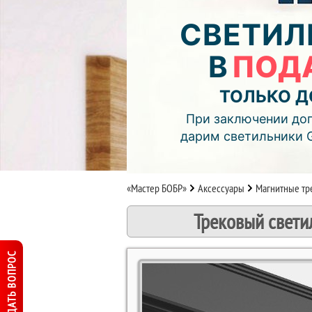
04
09
46
СВЕТИЛ
дней
часов
мин.
В
ПОД
Подробнее об акции >>
Монтаж двухуровнего потолка
ТОЛЬКО Д
с фотопечатью и подсветкой (см
При заключении дог
дарим светильники 
«Мастер БОБР»
Аксессуары
Магнитные тр
Трековый свети
ЗАДАТЬ ВОПРОС