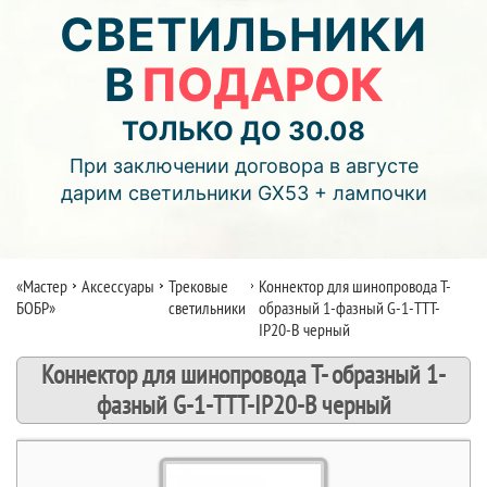
05
23
52
СВЕТИЛЬНИКИ
В
ПОДАРОК
дней
часов
мин.
Подробнее об акции >>
ТОЛЬКО ДО 30.08
Монтаж двухуровнего потолка
При заключении договора в августе
с фотопечатью и подсветкой (смотреть видео)
дарим светильники GX53 + лампочки
«Мастер
Аксессуары
Трековые
Коннектор для шинопровода Т-
БОБР»
светильники
образный 1-фазный G-1-TTT-
IP20-B черный
Коннектор для шинопровода Т- образный 1-
фазный G-1-TTT-IP20-B черный