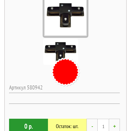
Артикул 580942
0 р.
Остаток: шт.
-
+