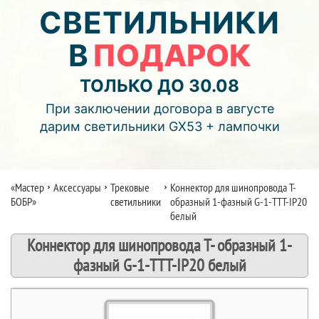
06
02
42
СВЕТИЛЬНИКИ
В
ПОДАРОК
дней
часов
мин.
Подробнее об акции >>
ТОЛЬКО ДО 30.08
Монтаж двухуровнего потолка
При заключении договора в августе
с фотопечатью и подсветкой (смотреть видео)
дарим светильники GX53 + лампочки
«Мастер
Аксессуары
Трековые
Коннектор для шинопровода Т-
БОБР»
светильники
образный 1-фазный G-1-TTT-IP20
белый
Коннектор для шинопровода Т- образный 1-
фазный G-1-TTT-IP20 белый