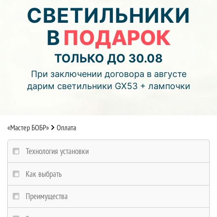
03
07
53
СВЕТИЛЬНИКИ
В
ПОДАРОК
дней
часов
мин.
Подробнее об акции >>
ТОЛЬКО ДО 30.08
Монтаж двухуровнего потолка
При заключении договора в августе
с фотопечатью и подсветкой (смотреть видео)
дарим светильники GX53 + лампочки
«Мастер БОБР»
Оплата
Технология установки
Как выбрать
Преимущества