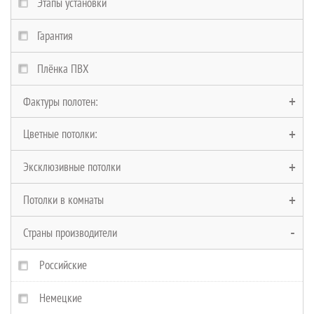
Этапы установки
Гарантия
Плёнка ПВХ
Фактуры полотен:
Цветные потолки:
Глянцевые полотна
Эксклюзивные потолки
Матовые полотна
Черные потолки
Потолки в комнаты
Сатиновые полотна
Белые потолки
Многоуровневые
Страны производители
Замшевые полотна
Красные потолки
Двухуровневые
В Ванную
Фактурные полотна
Бежевые потолки
Криволинейные
На кухню
Российские
Тканевые
Коричневые потолки
Парящие
В спальню
Немецкие