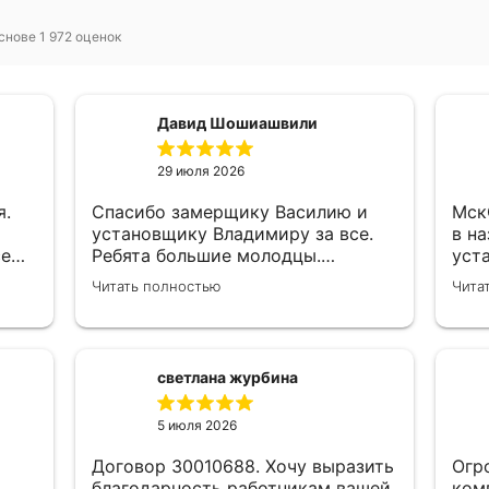
снове 1 972 оценок
Давид Шошиашвили
29 июля 2026
я.
Спасибо замерщику Василию и
МскС0033
установщику Владимиру за все.
в н
се
Ребята большие молодцы.
уст
е
Достойные люди и хорошие
Ком
Читать полностью
Чита
специалисты своего дела.
был
,
Молодцы просто, нет слов.
зам
ски
к ни
светлана журбина
и
5 июля 2026
Договор 30010688. Хочу выразить
Огр
благодарность работникам вашей
ком