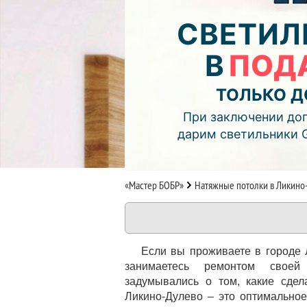
06
02
42
СВЕТИЛ
дней
часов
мин.
В
ПОД
Подробнее об акции >>
Монтаж двухуровнего потолка
ТОЛЬКО Д
с фотопечатью и подсветкой (см
При заключении дог
дарим светильники 
«Мастер БОБР»
Натяжные потолки в Ликино
Если вы проживаете в городе
занимаетесь ремонтом свое
задумывались о том, какие сдел
Ликино-Дулево – это оптимально