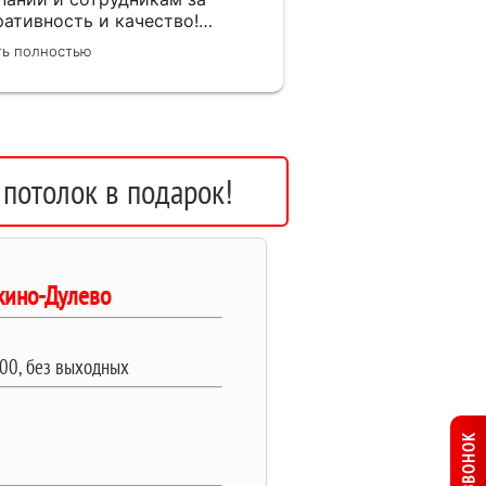
ративность и качество!
иная от менеджера по
ть полностью
вкам, замерщика и
ановщиков. Объяснили про
отно и системы монтажа, дали
ор, сделали качественно.
потолок в подарок!
кино-Дулево
:00, без выходных