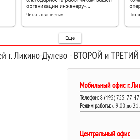
организации инженеру-
опе
замерщику Кулабухову Николаю,и
Нач
Читать полностью
Чита
мастеру монтажа Илье .Спасибо
зая
за проделанную работу и
уст
предоставленную скидку,после
пол
подписания договора назначили
выб
Еще
дату ,приехал Илья ( мастер
своего дела)
й г. Ликино-Дулево - ВТОРОЙ и ТРЕТИЙ 
быстро,качественно,профессионально
сделал свою работу,убрал за
собой ,что очень приятно.Мне все
понравилось .Хорошая работа .
Мобильный офис г. Ли
Телефон:
8 (495) 755-77-47
Режим работы:
c 9:00 до 21
Центральный офис