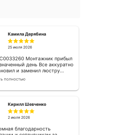
Камила Дерябина
25 июля 2026
260 Монтажник прибыл
азначенный день Все аккуратно
ановил и заменил люстру
пания надежная, изначально
ть полностью
 заключен договор с
ерщиком Делают приятные
дки Не жалеем что обратились
м)
Кирилл Шевченко
2 июля 2026
омная благодарность
пании и сотрудникам за