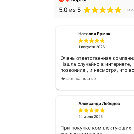
5.0
из 5
На о
Наталия Ермак
1 августа 2026
Очень ответственная компани
Нашла случайно в интернете,
позвонила , и несмотря, что в
замерщики были заняты, а мн
Читать полностью
улетать, очень оперативно
помогли. Был замерщик Денис
потрясающий парень, все
подробно объяснил, много
Александр Лебедев
сложностей после установки
мебели. В итоге все обсудили 
24 июля 2026
заключили договор! Спасибо !
При покупке комплектующих
лучшая компания