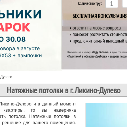
Количество труб
ЬНИКИ
БЕСПЛАТНАЯ КОНСУЛЬТАЦИ
АРОК
ответит на любые вопросы
поможет рассчитать стоимост
О 30.08
предложит самый выгодный 
отреть видео)
овора в августе
Нажимая на кнопку
«Жду звонок»
, я даю соглас
GX53 + лампочки
«Политикой в области обработки и защиты персо
-Дулево
Натяжные потолки в г. Ликино-Дулево
 Ликино-Дулево и в данный момент
й квартиры, то вы наверняка
ать потолки. Натяжные потолки в
е решение для вашего помещения.