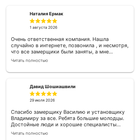
Наталия Ермак
1 августа 2026
Очень ответственная компания. Нашла
случайно в интернете, позвонила , и несмотря,
что все замерщики были заняты, а мне
улетать, очень оперативно помогли. Был
Читать полностью
замерщик Денис, потрясающий парень, все
подробно объяснил, много сложностей после
установки мебели. В итоге все обсудили и
заключили договор! Спасибо !
Давид Шошиашвили
29 июля 2026
Спасибо замерщику Василию и установщику
Владимиру за все. Ребята большие молодцы.
Достойные люди и хорошие специалисты
своего дела. Молодцы просто, нет слов.
Читать полностью