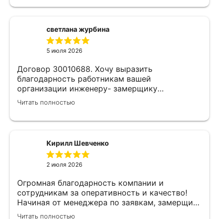
светлана журбина
5 июля 2026
Договор 30010688. Хочу выразить
благодарность работникам вашей
организации инженеру- замерщику
Кулабухову Николаю,и мастеру монтажа Илье
Читать полностью
.Спасибо за проделанную работу и
предоставленную скидку,после подписания
договора назначили дату ,приехал Илья (
мастер своего дела)
Кирилл Шевченко
быстро,качественно,профессионально сделал
свою работу,убрал за собой ,что очень
2 июля 2026
приятно.Мне все понравилось .Хорошая
работа .
Огромная благодарность компании и
сотрудникам за оперативность и качество!
Начиная от менеджера по заявкам, замерщика
и установщиков. Объяснили про полотно и
Читать полностью