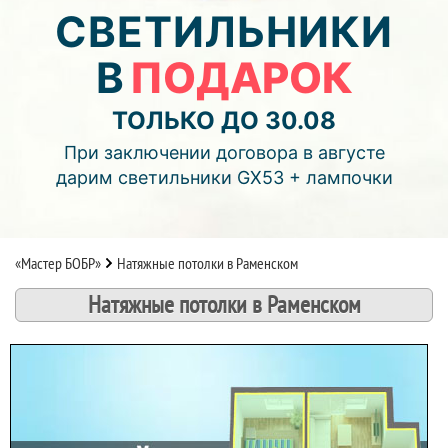
05
10
04
СВЕТИЛЬНИКИ
В
ПОДАРОК
дней
часов
мин.
Подробнее об акции >>
ТОЛЬКО ДО 30.08
Монтаж двухуровнего потолка
При заключении договора в августе
с фотопечатью и подсветкой (смотреть видео)
дарим светильники GX53 + лампочки
«Мастер БОБР»
Натяжные потолки в Раменском
Натяжные потолки в Раменском