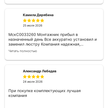
Камила Дерябина
25 июля 2026
МскС0033260 Монтажник прибыл в
назначенный день Все аккуратно установил и
заменил люстру Компания надежная,
изначально был заключен договор с
Читать полностью
замерщиком Делают приятные скидки Не
жалеем что обратились к ним)
Александр Лебедев
24 июля 2026
При покупке комплектующих лучшая
компания