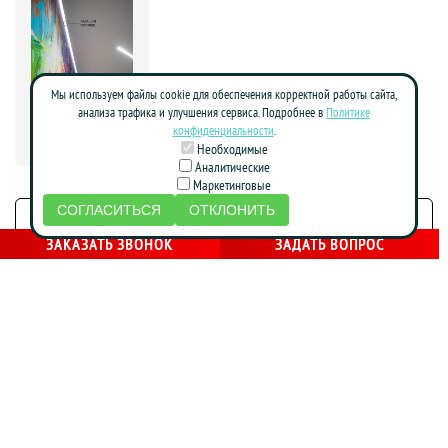
Мы используем файлы cookie для обеспечения корректной работы сайта,
анализа трафика и улучшения сервиса. Подробнее в
Политике
конфиденциальности
.
Подробнее
Необходимые
Аналитические
Маркетинговые
СОГЛАСИТЬСЯ
ОТКЛОНИТЬ
Мобильные офисы в городах Московской
ЗАКАЗАТЬ ЗВОНОК
ЗАДАТЬ ВОПРОС
области
г. Апрелевка
г. Железнодорожный
г. Балабаново
г. Жуковский
г. Балашиха
г. Звенигород
г. Бронницы
г. Зеленоград
г. Видное
г. Ивантеевка
г. Волоколамск
г. Истра
г. Воскресенск
г. Кашира