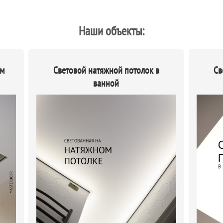
Наши объекты:
ым
Световой натяжной потолок в
Св
ванной