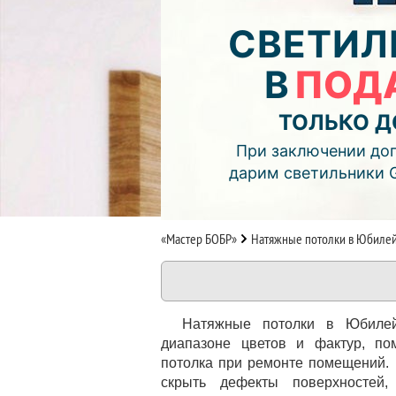
04
21
49
СВЕТИЛ
дней
часов
мин.
В
ПОД
Подробнее об акции >>
Монтаж двухуровнего потолка
ТОЛЬКО Д
с фотопечатью и подсветкой (см
При заключении дог
дарим светильники 
«Мастер БОБР»
Натяжные потолки в Юбиле
Натяжные потолки в Юбилей
диапазоне цветов и фактур, по
потолка при ремонте помещений. 
скрыть дефекты поверхностей,