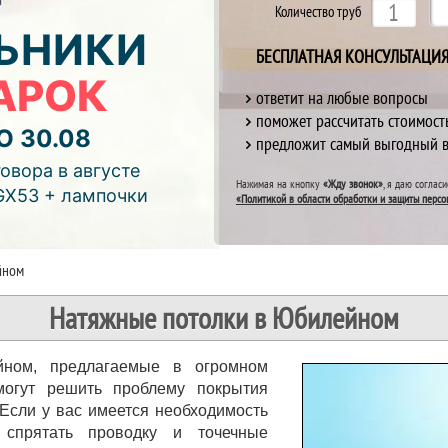
Количество труб
ЬНИКИ
БЕСПЛАТНАЯ КОНСУЛЬТАЦИ
АРОК
ответит на любые вопросы
поможет рассчитать стоимост
О 30.08
предложит самый выгодный 
отреть видео)
овора в августе
Нажимая на кнопку
«Жду звонок»
, я даю соглас
GX53 + лампочки
«Политикой в области обработки и защиты персо
йном
Натяжные потолки в Юбилейном
ном, предлагаемые в огромном
могут решить проблему покрытия
Если у вас имеется необходимость
 спрятать проводку и точечные