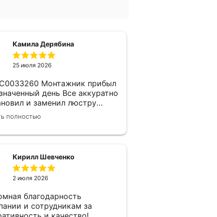
Камила Дерябина
25 июля 2026
260 Монтажник прибыл
азначенный день Все аккуратно
ановил и заменил люстру
пания надежная, изначально
ть полностью
 заключен договор с
ерщиком Делают приятные
дки Не жалеем что обратились
м)
Кирилл Шевченко
2 июля 2026
омная благодарность
пании и сотрудникам за
ративность и качество!