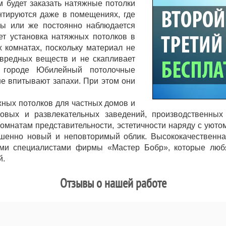
м будет заказать натяжные потолки
нтируются даже в помещениях, где
ры или же постоянно наблюдается
ет установка натяжных потолков в
х комнатах, поскольку материал не
 вредных веществ и не скапливает
 городе Юбилейный потолочные
не впитывают запахи. При этом они
жных потолков для частных домов и
орговых и развлекательных заведений, производственн
омнатам представительности, эстетичности наряду с уют
ршенно новый и неповторимый облик. Высококачественна
ми специалистами фирмы «Мастер Бобр», которые люб
й.
Отзывы о нашей работе