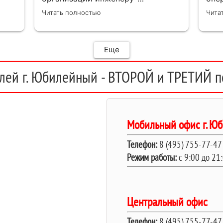
замерщику Кулабухову Николаю,и
Нач
Читать полностью
Чита
мастеру монтажа Илье .Спасибо
зая
за проделанную работу и
уст
предоставленную скидку,после
пол
подписания договора назначили
выб
Еще
дату ,приехал Илья ( мастер
своего дела)
лей г. Юбилейный - ВТОРОЙ и ТРЕТИЙ по
быстро,качественно,профессионально
сделал свою работу,убрал за
собой ,что очень приятно.Мне все
понравилось .Хорошая работа .
Мобильный офис г. Ю
Телефон:
8 (495) 755-77-47
Режим работы:
c 9:00 до 21
Центральный офис
Телефон:
8 (495) 755-77-47