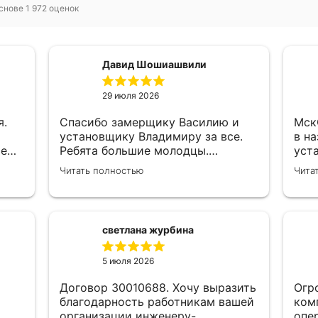
снове 1 972 оценок
Давид Шошиашвили
29 июля 2026
я.
Спасибо замерщику Василию и
МскС0033
установщику Владимиру за все.
в н
се
Ребята большие молодцы.
уст
е
Достойные люди и хорошие
Ком
Читать полностью
Чита
специалисты своего дела.
был
,
Молодцы просто, нет слов.
зам
ски
к ни
светлана журбина
и
5 июля 2026
Договор 30010688. Хочу выразить
Огр
благодарность работникам вашей
ком
организации инженеру-
опе