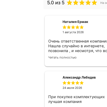
5.0
из 5
На о
Наталия Ермак
1 августа 2026
Очень ответственная компани
Нашла случайно в интернете,
позвонила , и несмотря, что в
замерщики были заняты, а мн
Читать полностью
улетать, очень оперативно
помогли. Был замерщик Денис
потрясающий парень, все
подробно объяснил, много
Александр Лебедев
сложностей после установки
мебели. В итоге все обсудили 
24 июля 2026
заключили договор! Спасибо !
При покупке комплектующих
лучшая компания