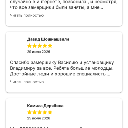
случайно в интернете, позвонила , и несмотря,
что все замерщики были заняты, а мне
улетать, очень оперативно помогли. Был
Читать полностью
замерщик Денис, потрясающий парень, все
подробно объяснил, много сложностей после
установки мебели. В итоге все обсудили и
заключили договор! Спасибо !
Давид Шошиашвили
29 июля 2026
Спасибо замерщику Василию и установщику
Владимиру за все. Ребята большие молодцы.
Достойные люди и хорошие специалисты
своего дела. Молодцы просто, нет слов.
Читать полностью
Камила Дерябина
25 июля 2026