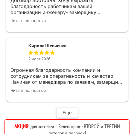
Договор 30010688. Хочу выразить
благодарность работникам вашей
организации инженеру- замерщику
Кулабухову Николаю,и мастеру монтажа Илье
Читать полностью
.Спасибо за проделанную работу и
предоставленную скидку,после подписания
договора назначили дату ,приехал Илья (
мастер своего дела)
Кирилл Шевченко
быстро,качественно,профессионально сделал
свою работу,убрал за собой ,что очень
2 июля 2026
приятно.Мне все понравилось .Хорошая
работа .
Огромная благодарность компании и
сотрудникам за оперативность и качество!
Начиная от менеджера по заявкам, замерщика
и установщиков. Объяснили про полотно и
Читать полностью
системы монтажа, дали выбор, сделали
качественно.
Еще
АКЦИЯ!
для жителей г. Зеленоград - ВТОРОЙ и ТРЕТИЙ
потолок в подарок!