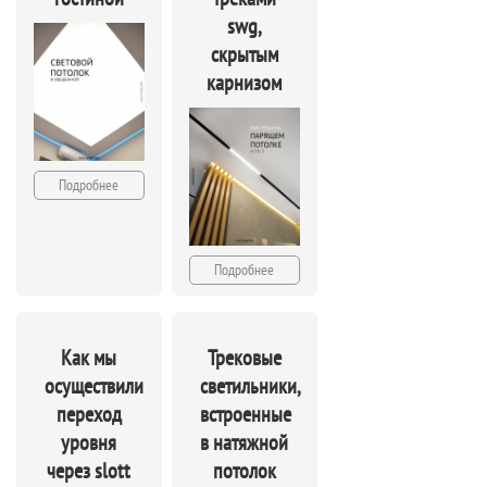
swg,
скрытым
карнизом
Подробнее
Подробнее
Как мы
Трековые
осуществили
светильники,
переход
встроенные
уровня
в натяжной
через slott
потолок