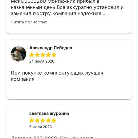
МскС0033260 Монтажник прибыл в
назначенный день Все аккуратно установил и
заменил люстру Компания надежная,
изначально был заключен договор с
Читать полностью
замерщиком Делают приятные скидки Не
жалеем что обратились к ним)
Александр Лебедев
24 июля 2026
При покупке комплектующих лучшая
компания
светлана журбина
5 июля 2026